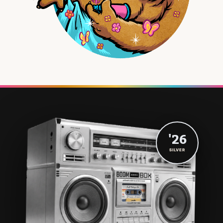
'26
SILVER