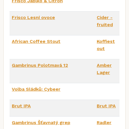
Frisco Jablko & Citrón
Frisco Lesní ovoce
Cider -
fruited
African Coffee Stout
Koffiest
out
Gambrinus Polotmavá 12
Amber
Lager
Volba Sládků: Cybeer
Brut IPA
Brut IPA
Gambrinus Šťavnatý grep
Radler