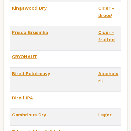
Kingswood Dry
Cider -
droog
Frisco Brusinka
Cider -
fruited
CRYONAUT
Birell Polotmavý
Alcoholv
rij
Birell IPA
Gambrinus Dry
Lager