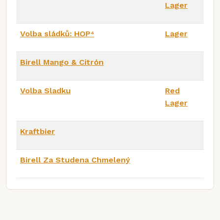
Lager
Volba sládků: HOP⁴​​
Lager
Birell Mango & Citrón
Volba Sladku
Red
Lager
Kraftbier
Birell Za Studena Chmelený