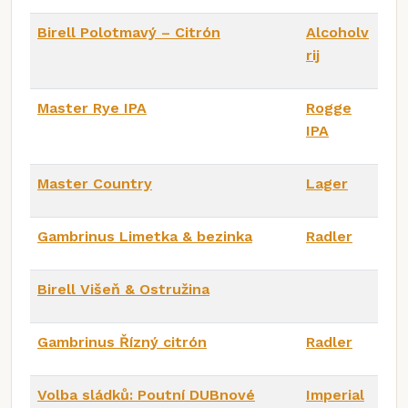
Birell Polotmavý – Citrón
Alcoholv
rij
Master Rye IPA
Rogge
IPA
Master Country
Lager
Gambrinus Limetka & bezinka
Radler
Birell Višeň & Ostružina
Gambrinus Řízný citrón
Radler
Volba sládků: Poutní DUBnové
Imperial