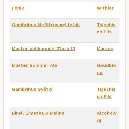
Fénix
Witbier
Gambrinus Nefiltrovaný ležák
Tsjechis
ch Pils
Master Velikonoční Zlatá 13
Märzen
Master Summer Ale
Goudblo
nd
Gambrinus Světlý
Tsjechis
ch Pils
Birell Limetka & Malina
Alcoholv
rij