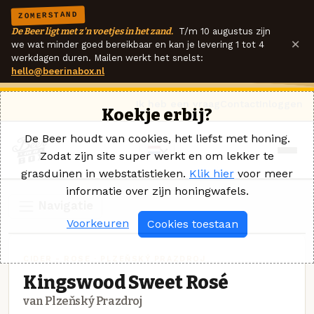
ZOMERSTAND
De Beer ligt met z'n voetjes in het zand.
T/m 10 augustus zijn
×
we wat minder goed bereikbaar en kan je levering 1 tot 4
werkdagen duren. Mailen werkt het snelst:
hello@beerinabox.nl
Ik heb een vraag
Contact
Inloggen
Koekje erbij?
De Beer houdt van cookies, het liefst met honing.
Zodat zijn site super werkt en om lekker te
grasduinen in webstatistieken.
Klik hier
voor meer
informatie over zijn honingwafels.
Navigatie
Voorkeuren
Cookies toestaan
CIDER - ROSE · PLZEŇSKÝ PRAZDROJ
Kingswood Sweet Rosé
van Plzeňský Prazdroj