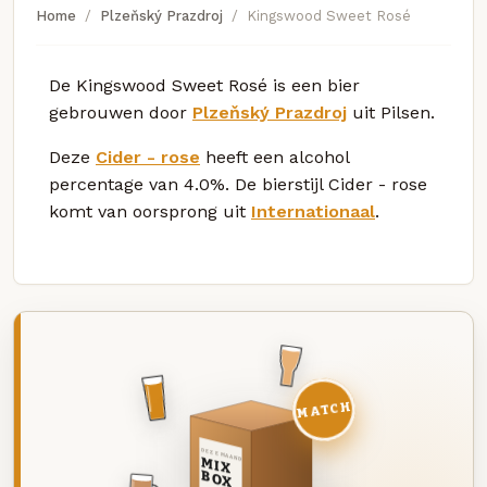
Home
Plzeňský Prazdroj
Kingswood Sweet Rosé
De Kingswood Sweet Rosé is een bier
gebrouwen door
Plzeňský Prazdroj
uit Pilsen.
Deze
Cider - rose
heeft een alcohol
percentage van 4.0%. De bierstijl Cider - rose
komt van oorsprong uit
Internationaal
.
MATCH
DEZE MAAND
MIX
BOX