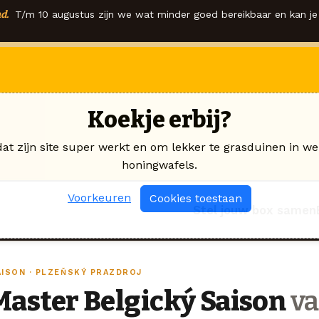
d.
T/m 10 augustus zijn we wat minder goed bereikbaar en kan je 
Koekje erbij?
dat zijn site super werkt en om lekker te grasduinen in we
honingwafels.
Voorkeuren
Cookies toestaan
Stel jouw box samen
AISON · PLZEŇSKÝ PRAZDROJ
Master Belgický Saison
va