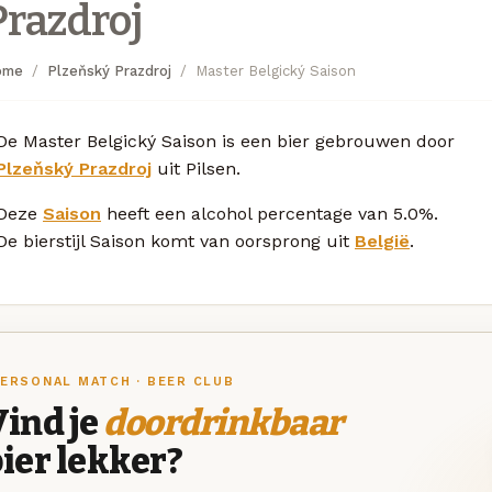
Prazdroj
ome
Plzeňský Prazdroj
Master Belgický Saison
De Master Belgický Saison is een bier gebrouwen door
Plzeňský Prazdroj
uit Pilsen.
Deze
Saison
heeft een alcohol percentage van 5.0%.
De bierstijl Saison komt van oorsprong uit
België
.
ERSONAL MATCH · BEER CLUB
ind je
doordrinkbaar
ier lekker?