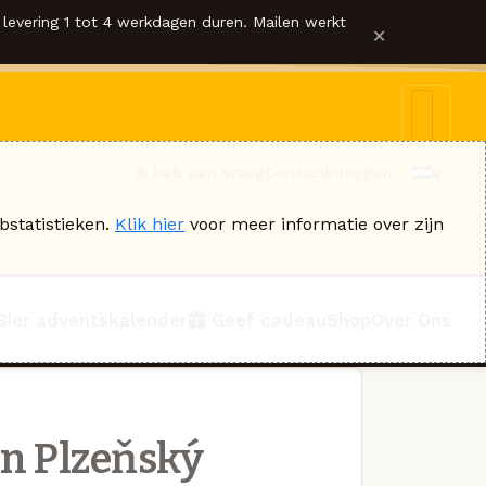
levering 1 tot 4 werkdagen duren. Mailen werkt
×
Ik heb een vraag
Contact
Inloggen
bstatistieken.
Klik hier
voor meer informatie over zijn
Bier adventskalender
Geef cadeau
Shop
Over Ons
n Plzeňský