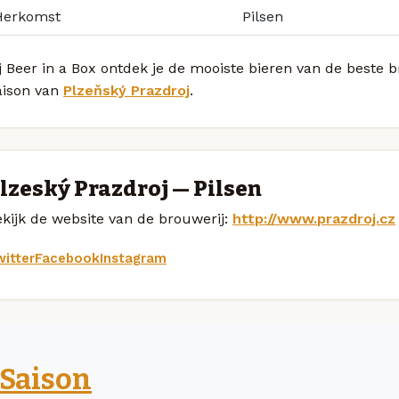
Herkomst
Pilsen
j Beer in a Box ontdek je de mooiste bieren van de beste 
aison van
Plzeňský Prazdroj
.
lzeňský Prazdroj — Pilsen
kijk de website van de brouwerij:
http://www.prazdroj.cz
itter
Facebook
Instagram
Saison