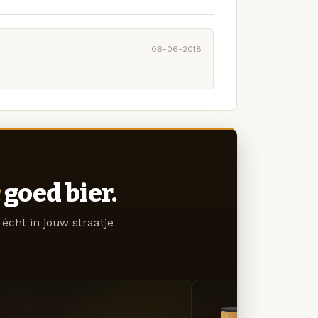
06-06-2018
goed bier.
écht in jouw straatje