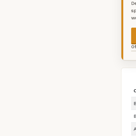
De
sp
w
O
B