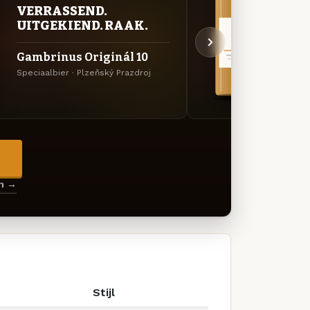
VER
VERRASSEND.
UIT
UITGEKIEND. RAAK.
Gamb
Gambrinus Originál 10
Plná 
Speciaalbier · Plzeňský Prazdroj
Specia
→
en →
Stijl