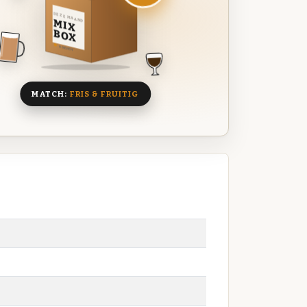
DEZE MAAND
MIX
BOX
8 BIEREN
MATCH:
FRIS & FRUITIG