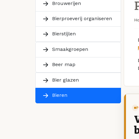
Brouwerijen
Bierproeverij organiseren
H
Bierstijlen
Smaakgroepen
Beer map
Bier glazen
Bieren
P
V
b