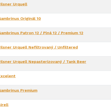
ilsner Urquell
Gambrinus Originál 10
Gambrinus Patron 12 / Plná 12 / Premium 12
ilsner Urquell Nefiltrovaný / Unfiltered
Pilsner Urquell Nepasterizovaný / Tank Beer
Excelent
Gambrinus Premium
irell