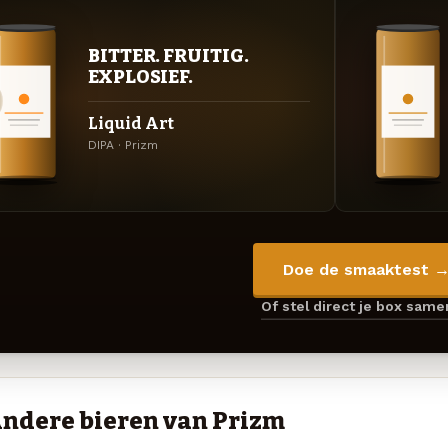
BITTER. FRUITIG.
EXPLOSIEF.
Liquid Art
DIPA · Prizm
Doe de smaaktest 
Of stel direct je box sam
ndere bieren van Prizm