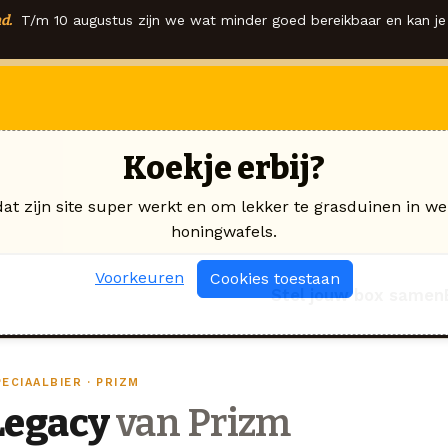
d.
T/m 10 augustus zijn we wat minder goed bereikbaar en kan je 
Koekje erbij?
dat zijn site super werkt en om lekker te grasduinen in we
honingwafels.
Voorkeuren
Cookies toestaan
Stel jouw box samen
ECIAALBIER · PRIZM
Legacy
van Prizm