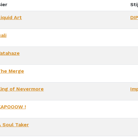
ier
Sti
iquid Art
DI
ali
Yatahaze
The Merge
King of Nevermore
Imp
KAPOOOW !
A Soul Taker