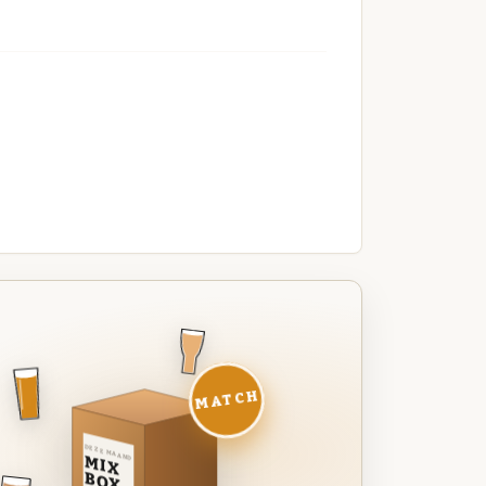
MATCH
DEZE MAAND
MIX
BOX