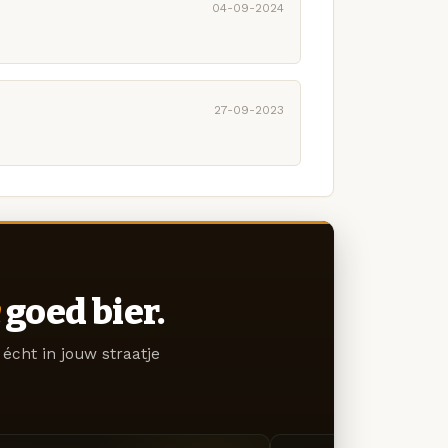
04-09-2024
27-09-2023
goed bier.
écht in jouw straatje