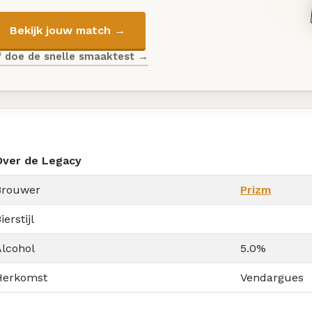
Bekijk jouw match →
f doe de snelle smaaktest →
Over de Legacy
Brouwer
Prizm
ierstijl
Alcohol
5.0%
Herkomst
Vendargues