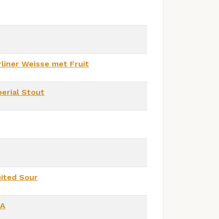
liner Weisse met Fruit
erial Stout
uited Sour
PA