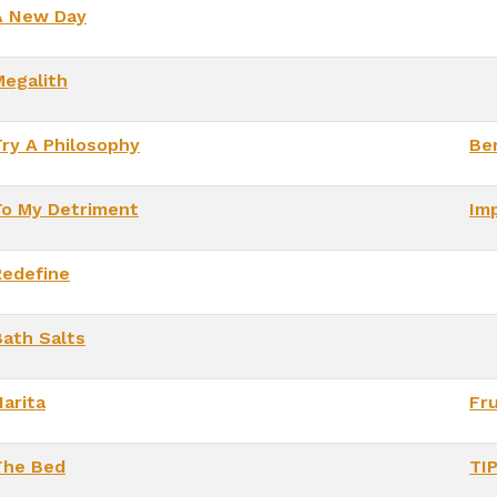
A New Day
Megalith
Try A Philosophy
Ber
To My Detriment
Imp
Redefine
Bath Salts
Narita
Fr
The Bed
TI