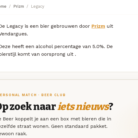
ome
Prizm
Legacy
De Legacy is een bier gebrouwen door
Prizm
uit
Vendargues.
Deze
heeft een alcohol percentage van 5.0%. De
bierstijl komt van oorsprong uit
.
ERSONAL MATCH · BEER CLUB
Op zoek naar
iets nieuws
?
 Beer koppelt je aan een box met bieren die in
ezelfde straat wonen. Geen standaard pakket.
ewoon raak.