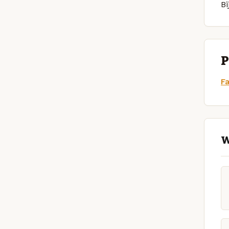
Bi
P
F
W