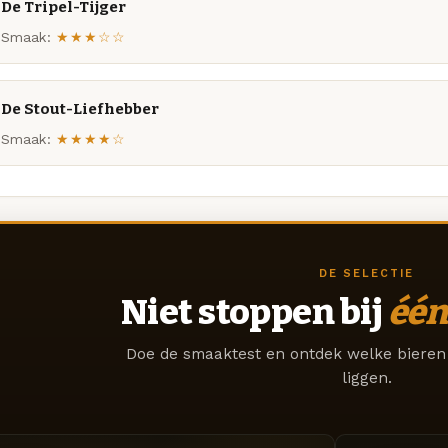
De Tripel-Tijger
Smaak:
★★★☆☆
De Stout-Liefhebber
Smaak:
★★★★☆
DE SELECTIE
Niet stoppen bij
één
Doe de smaaktest en ontdek welke bieren 
liggen.