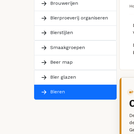
Brouwerijen
H
Bierproeverij organiseren
Bierstijlen
Smaakgroepen
Beer map
Bier glazen
Bieren
P
De
d
G