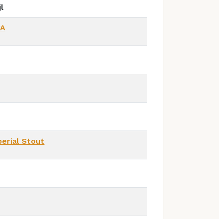
jl
PA
erial Stout