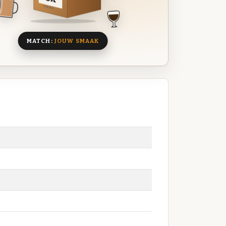
8 BIEREN
MATCH:
JOUW SMAAK