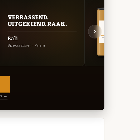
VERRASSEND.
VER
UITGEKIEND. RAAK.
UIT
Bali
Yata
Speciaalbier · Prizm
Specia
→
en →