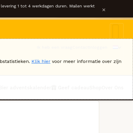
levering 1 tot 4 werkdagen duren. Mailen werkt
×
Ik heb een vraag
Contact
Inloggen
bstatistieken.
Klik hier
voor meer informatie over zijn
Bier adventskalender
Geef cadeau
Shop
Over Ons