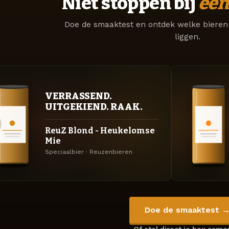
Niet stoppen bij
één
Doe de smaaktest en ontdek welke bieren 
liggen.
VERRASSEND.
UITGEKIEND. RAAK.
ReuZ Blond - Heukelomse
Mie
Speciaalbier · Reuzenbieren
Doe de smaaktest 