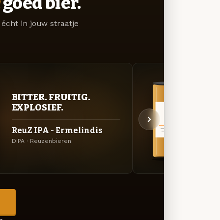
goed bier.
écht in jouw straatje
BITTER. FRUITIG.
BITT
EXPLOSIEF.
EXP
ReuZ IPA - Ermelindis
ReuZ
DIPA · Reuzenbieren
Black 
→