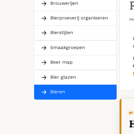
Brouwerijen
Bierproeverij organiseren
H
Bierstijlen
Smaakgroepen
Beer map
Bier glazen
Bieren
P