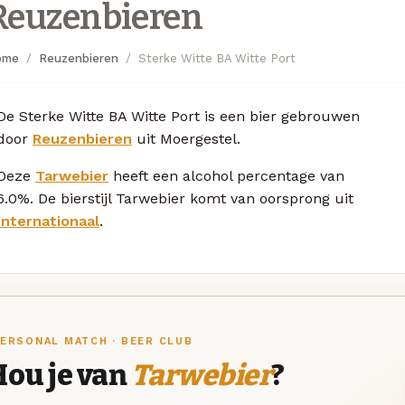
Reuzenbieren
ome
Reuzenbieren
Sterke Witte BA Witte Port
De Sterke Witte BA Witte Port is een bier gebrouwen
door
Reuzenbieren
uit Moergestel.
Deze
Tarwebier
heeft een alcohol percentage van
6.0%. De bierstijl Tarwebier komt van oorsprong uit
Internationaal
.
ERSONAL MATCH · BEER CLUB
Hou je van
Tarwebier
?