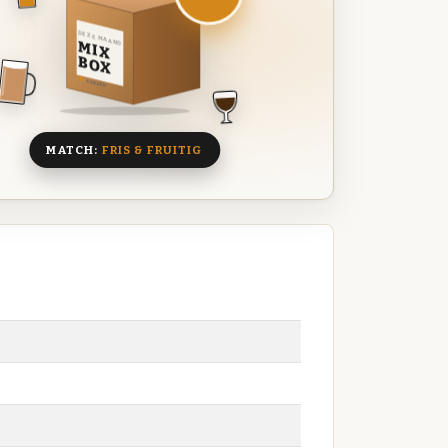
DEZE MAAND
MIX
BOX
8 BIEREN
MATCH:
FRIS & FRUITIG