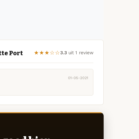
tte Port
★★★☆☆
3.3
uit 1 review
01-05-2021