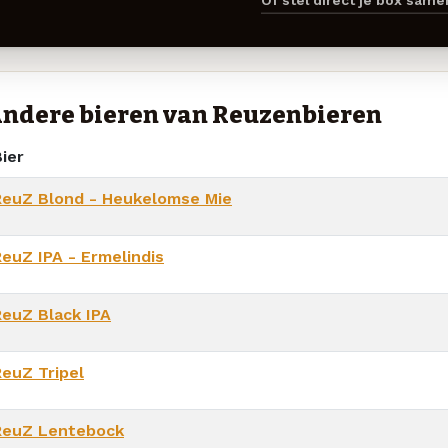
Of stel direct je box sam
ndere bieren van Reuzenbieren
ier
ReuZ Blond - Heukelomse Mie
ReuZ IPA - Ermelindis
ReuZ Black IPA
ReuZ Tripel
ReuZ Lentebock