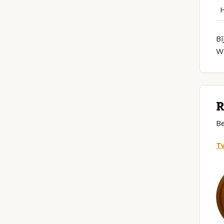
Bi
W
R
Be
Tw