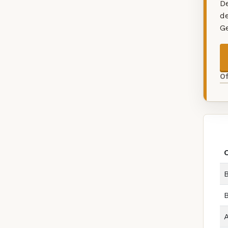
De
d
G
O
B