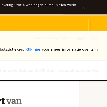
levering 1 tot 4 werkdagen duren. Mailen werkt
×
Ik heb een vraag
Contact
Inloggen
bstatistieken.
Klik hier
voor meer informatie over zijn
Bier adventskalender
Geef cadeau
Shop
Over Ons
rt
van