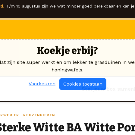
d.
T/m 10 augustus zijn we wat minder goed bereikbaar en kan je 
Koekje erbij?
dat zijn site super werkt en om lekker te grasduinen in we
honingwafels.
Voorkeuren
Cookies toestaan
Stel jouw box samen
ARWEBIER · REUZENBIEREN
Sterke Witte BA Witte Po