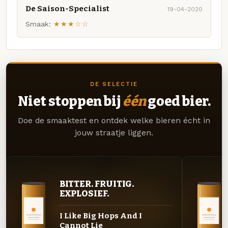
De Saison-Specialist
19-04-2020
Smaak:
★★★☆☆
DE SELECTIE
Niet stoppen bij
één
goed bier.
Doe de smaaktest en ontdek welke bieren écht in
jouw straatje liggen.
BITTER. FRUITIG.
EXPLOSIEF.
I Like Big Hops And I
Cannot Lie