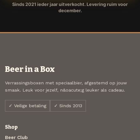
Sinds 2021 ieder jaar uitverkocht. Levering ruim voor
december.
Beer in a Box
Verrassingsboxen met speciaalbier, afgestemd op jouw
smaak. Leuk voor jezelf, n&oacute;g leuker als cadeau.
✓ Veilige betaling
✓ Sinds 2013
Shop
Beer Club