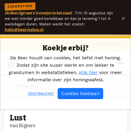
ZOMERSTAND
De Beer ligt met z'n voetjes in het zand.
T/m 10 augustus zijn
×
we wat minder goed bereikbaar en kan je levering 1 tot 4
werkdagen duren. Mailen werkt het snelst:
hello@beerinabox.nl
Ik heb een vraag
Contact
Inloggen
Koekje erbij?
De Beer houdt van cookies, het liefst met honing.
Zodat zijn site super werkt en om lekker te
grasduinen in webstatistieken.
Klik hier
voor meer
informatie over zijn honingwafels.
Navigatie
Voorkeuren
Cookies toestaan
SPECIAALBIER · RIGTERS
Lust
van Rigters