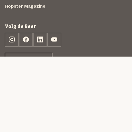
Hopster Magazine
Volg de Beer
Ontdek jouw box
© 2013-2026 Beer in a Box BV