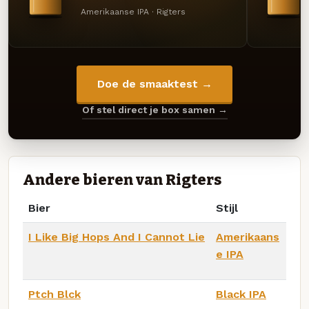
Amerikaanse IPA · Rigters
Doe de smaaktest →
Of stel direct je box samen →
Andere bieren van Rigters
Bier
Stijl
I Like Big Hops And I Cannot Lie
Amerikaans
e IPA
Ptch Blck
Black IPA