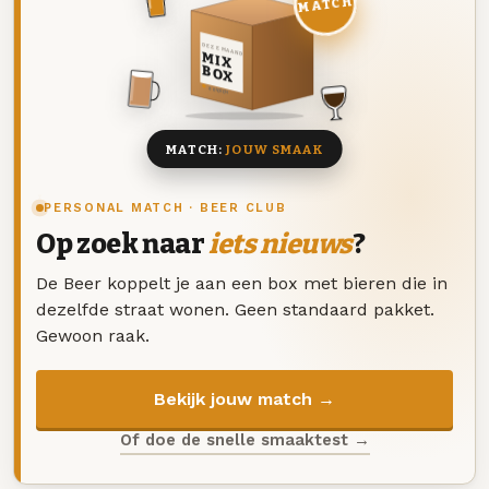
MATCH
DEZE MAAND
MIX
BOX
8 BIEREN
MATCH:
JOUW SMAAK
PERSONAL MATCH · BEER CLUB
Op zoek naar
iets nieuws
?
De Beer koppelt je aan een box met bieren die in
dezelfde straat wonen. Geen standaard pakket.
Gewoon raak.
Bekijk jouw match →
Of doe de snelle smaaktest →