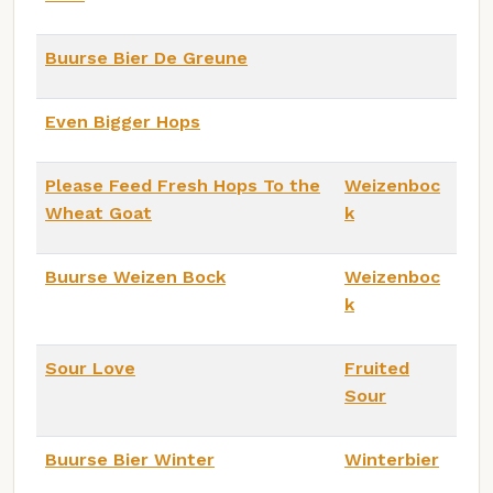
Buurse Bier De Greune
Even Bigger Hops
Please Feed Fresh Hops To the
Weizenboc
Wheat Goat
k
Buurse Weizen Bock
Weizenboc
k
Sour Love
Fruited
Sour
Buurse Bier Winter
Winterbier