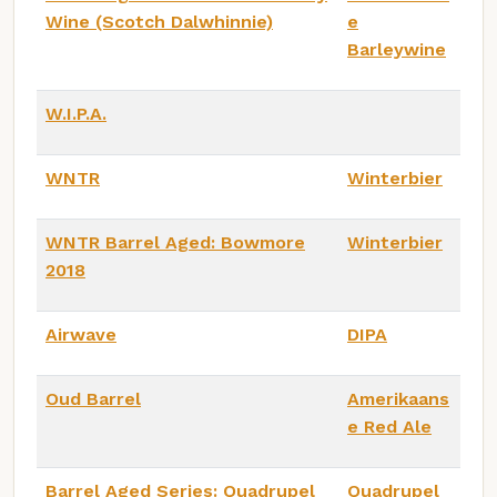
Wine (Scotch Dalwhinnie)
e
Barleywine
W.I.P.A.
WNTR
Winterbier
WNTR Barrel Aged: Bowmore
Winterbier
2018
Airwave
DIPA
Oud Barrel
Amerikaans
e Red Ale
Barrel Aged Series: Quadrupel
Quadrupel