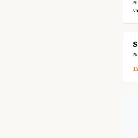
Bi
v
S
Be
Tw