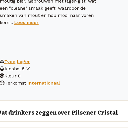
moutig bier. Gebrouwen met lager-gist, wat
een "cleane" smaak geeft, waardoor de
smaken van mout en hop mooi naar voren
kom...
Lees meer
Type
Lager
Alcohol
5
Kleur
8
Herkomst
Internationaal
at drinkers zeggen over Pilsener Cristal