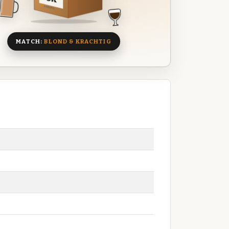
8 BIEREN
MATCH:
BLOND & KRACHTIG