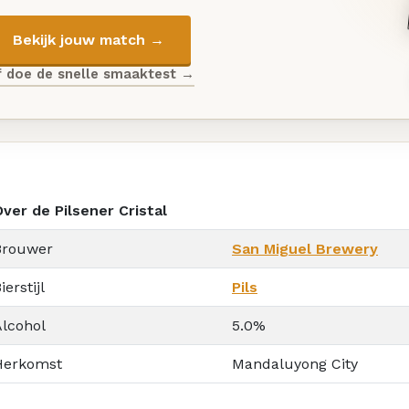
Bekijk jouw match →
f doe de snelle smaaktest →
ver de Pilsener Cristal
Brouwer
San Miguel Brewery
ierstijl
Pils
Alcohol
5.0%
Herkomst
Mandaluyong City