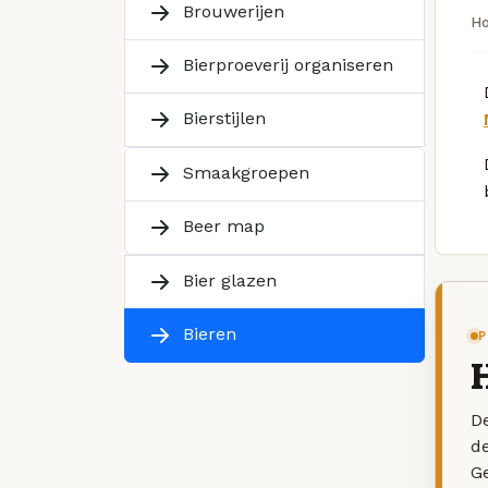
Brouwerijen
H
Bierproeverij organiseren
Bierstijlen
Smaakgroepen
Beer map
Bier glazen
Bieren
P
De
d
G