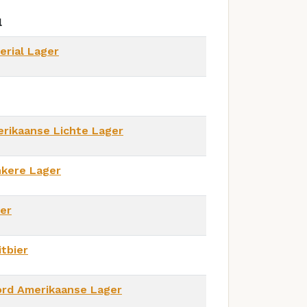
l
erial Lager
rikaanse Lichte Lager
kere Lager
er
itbier
rd Amerikaanse Lager