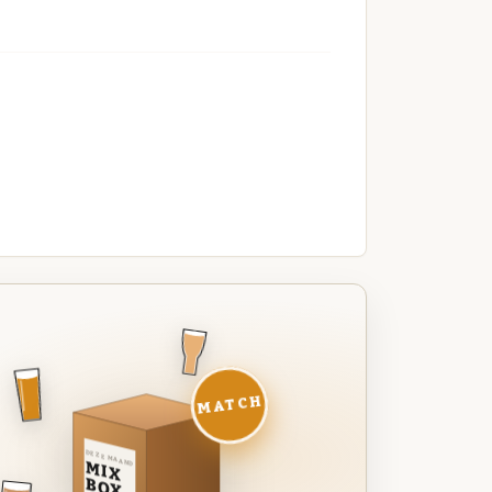
MATCH
DEZE MAAND
MIX
BOX