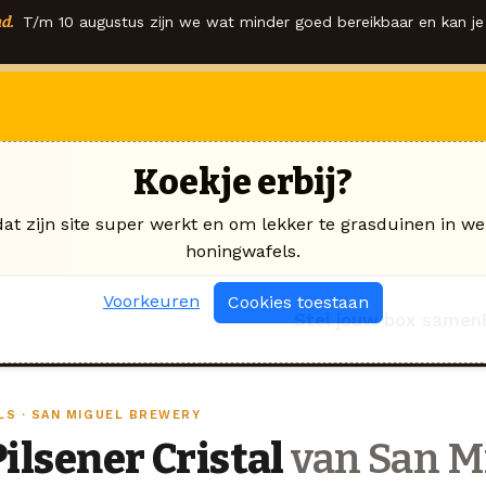
d.
T/m 10 augustus zijn we wat minder goed bereikbaar en kan je 
Koekje erbij?
dat zijn site super werkt en om lekker te grasduinen in we
honingwafels.
Voorkeuren
Cookies toestaan
Stel jouw box samen
ILS · SAN MIGUEL BREWERY
Pilsener Cristal
van San M