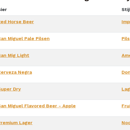
ier
Stij
Red Horse Beer
Imp
San Miguel Pale Pilsen
Pils
San Mig Light
Ame
Cerveza Negra
Don
Super Dry
Lag
San Miguel Flavored Beer - Apple
Fru
Premium Lager
Noo