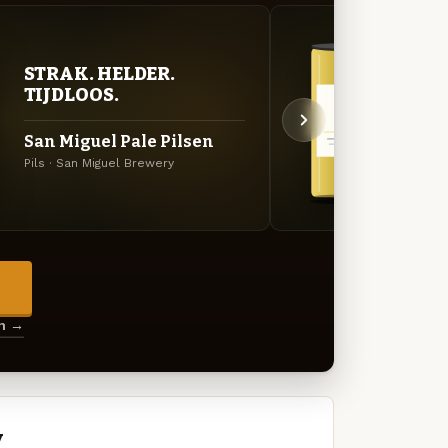
STR
STRAK. HELDER.
TIJ
TIJDLOOS.
San 
San Miguel Pale Pilsen
Amerik
Pils · San Miguel Brewery
Miguel
→
en →
y