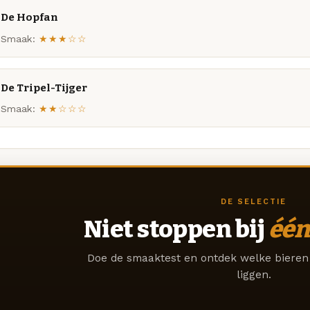
De Hopfan
Smaak:
★★★☆☆
De Tripel-Tijger
Smaak:
★★☆☆☆
DE SELECTIE
Niet stoppen bij
één
Doe de smaaktest en ontdek welke bieren 
liggen.