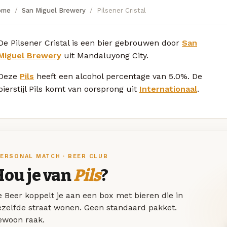
ome
San Miguel Brewery
Pilsener Cristal
De Pilsener Cristal is een bier gebrouwen door
San
Miguel Brewery
uit Mandaluyong City.
Deze
Pils
heeft een alcohol percentage van 5.0%. De
bierstijl Pils komt van oorsprong uit
Internationaal
.
ERSONAL MATCH · BEER CLUB
Hou je van
Pils
?
 Beer koppelt je aan een box met bieren die in
ezelfde straat wonen. Geen standaard pakket.
ewoon raak.