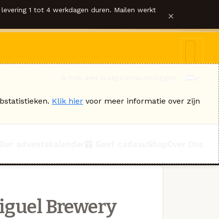
levering 1 tot 4 werkdagen duren. Mailen werkt
×
Ik heb een vraag
Contact
Inloggen
bstatistieken.
Klik hier
voor meer informatie over zijn
Bier adventskalender
Geef cadeau
Shop
Over Ons
iguel Brewery