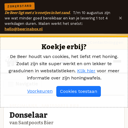
ZOMERSTAND
De Beer ligt met z'n voetjes in het zand.
T/m 10 augustus zijn
×
we wat minder goed bereikbaar en kan je levering 1 tot 4
werkdagen duren. Mailen werkt het snelst:
hello@beerinabox.nl
Ik heb een vraag
Contact
Inloggen
Koekje erbij?
De Beer houdt van cookies, het liefst met honing.
Zodat zijn site super werkt en om lekker te
grasduinen in webstatistieken.
Klik hier
voor meer
informatie over zijn honingwafels.
Navigatie
Voorkeuren
Cookies toestaan
SPECIAALBIER · SANTPOORTS BIER
Donselaar
van Santpoorts Bier