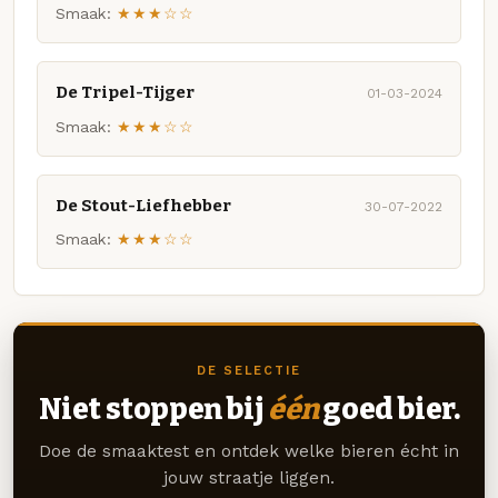
Smaak:
★★★☆☆
De Tripel-Tijger
01-03-2024
Smaak:
★★★☆☆
De Stout-Liefhebber
30-07-2022
Smaak:
★★★☆☆
DE SELECTIE
Niet stoppen bij
één
goed bier.
Doe de smaaktest en ontdek welke bieren écht in
jouw straatje liggen.