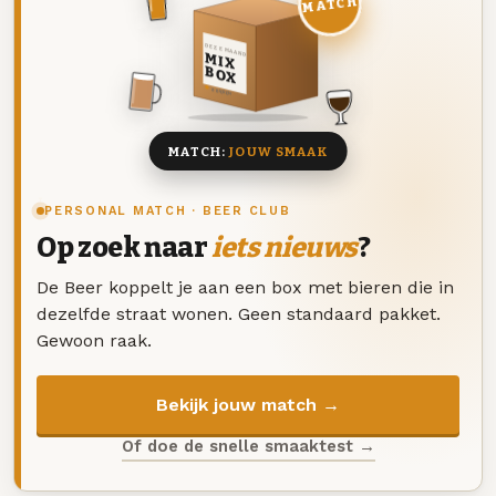
MATCH
DEZE MAAND
MIX
BOX
8 BIEREN
MATCH:
JOUW SMAAK
PERSONAL MATCH · BEER CLUB
Op zoek naar
iets nieuws
?
De Beer koppelt je aan een box met bieren die in
dezelfde straat wonen. Geen standaard pakket.
Gewoon raak.
Bekijk jouw match →
Of doe de snelle smaaktest →