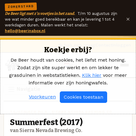
ZOMERSTAND
De Beer ligt met z'n voetjes in het zand.
T/m 10 augustus zijn
×
we wat minder goed bereikbaar en kan je levering 1 tot 4
werkdagen duren. Mailen werkt het snelst:
hello@beerinabox.nl
Ik heb een vraag
Contact
Inloggen
Koekje erbij?
De Beer houdt van cookies, het liefst met honing.
Zodat zijn site super werkt en om lekker te
grasduinen in webstatistieken.
Klik hier
voor meer
informatie over zijn honingwafels.
Navigatie
Voorkeuren
Cookies toestaan
TSJECHISCH PILS · SIERRA NEVADA BREWING CO.
Summerfest (2017)
van Sierra Nevada Brewing Co.