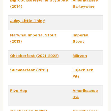
Bigfoot Barleywine Style Ale
Amerikaanse
(2014)
Barleywine
Juicy Little Thing
Narwhal Imperial Stout
Imperial
(2013)
Stout
Oktoberfest (2021-2022)
Märzen
Summerfest (2015)
Tsjechisch
Pils
Five Hop
Amerikaanse
IPA