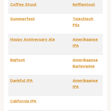
Coffee Stout
Koffiestout
Summerfest
Tsjechisch
Pils
Hoppy Anniversary Ale
Amerikaanse
IPA
Bigfoot
Amerikaanse
Barleywine
Dankful IPA
Amerikaanse
IPA
California IPA