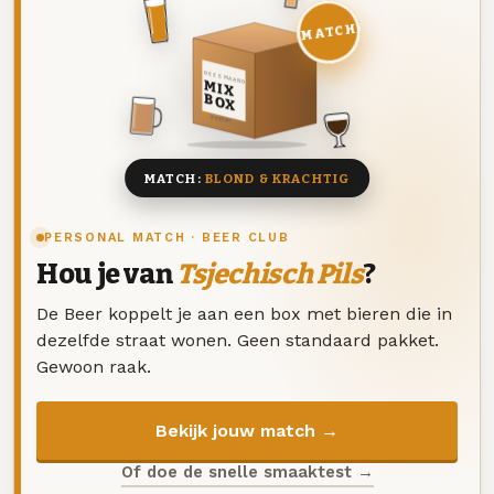
MATCH
DEZE MAAND
MIX
BOX
8 BIEREN
MATCH:
BLOND & KRACHTIG
PERSONAL MATCH · BEER CLUB
Hou je van
Tsjechisch Pils
?
De Beer koppelt je aan een box met bieren die in
dezelfde straat wonen. Geen standaard pakket.
Gewoon raak.
Bekijk jouw match →
Of doe de snelle smaaktest →