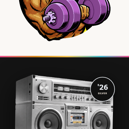
'26
SILVER