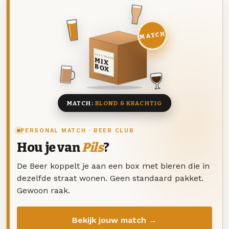
MATCH
DEZE MAAND
MIX
BOX
8 BIEREN
MATCH:
BLOND & KRACHTIG
PERSONAL MATCH · BEER CLUB
Hou je van
Pils
?
De Beer koppelt je aan een box met bieren die in
dezelfde straat wonen. Geen standaard pakket.
Gewoon raak.
Bekijk jouw match →