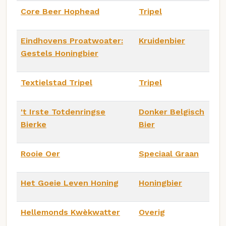
Core Beer Hophead
Tripel
Eindhovens Proatwoater:
Kruidenbier
Gestels Honingbier
Textielstad Tripel
Tripel
't Irste Totdenringse
Donker Belgisch
Bierke
Bier
Rooie Oer
Speciaal Graan
Het Goeie Leven Honing
Honingbier
Hellemonds Kwèkwatter
Overig