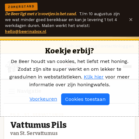
ZOMERSTAND
De Beer ligt met z'n voetjes in het zand.
T/m 10 augustus zijn
×
we wat minder goed bereikbaar en kan je levering 1 tot 4
werkdagen duren. Mailen werkt het snelst:
hello@beerinabox.nl
Ik heb een vraag
Contact
Inloggen
Koekje erbij?
De Beer houdt van cookies, het liefst met honing.
Zodat zijn site super werkt en om lekker te
grasduinen in webstatistieken.
Klik hier
voor meer
informatie over zijn honingwafels.
Navigatie
Voorkeuren
Cookies toestaan
PILS · ST. SERVATTUMUS
Vattumus Pils
van St. Servattumus