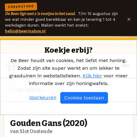
ZOMERSTAND
De Beer ligt met z'n voetjes in het zand.
T/m 10 augustus zijn
×
we wat minder goed bereikbaar en kan je levering 1 tot 4
werkdagen duren. Mailen werkt het snelst:
hello@beerinabox.nl
Ik heb een vraag
Contact
Inloggen
Koekje erbij?
De Beer houdt van cookies, het liefst met honing.
Zodat zijn site super werkt en om lekker te
grasduinen in webstatistieken.
Klik hier
voor meer
informatie over zijn honingwafels.
Navigatie
Voorkeuren
Cookies toestaan
TRIPEL · SLOT OOSTENDE
Gouden Gans (2020)
van Slot Oostende