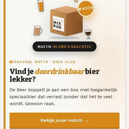
MATCH
DEZE MAAND
MIX
BOX
8 BIEREN
MATCH:
BLOND & KRACHTIG
PERSONAL MATCH · BEER CLUB
Vind je
doordrinkbaar
bier
lekker?
De Beer koppelt je aan een box met toegankelijk
speciaalbier dat verrast zonder dat het te veel
wordt. Gewoon raak.
Bekijk jouw match →