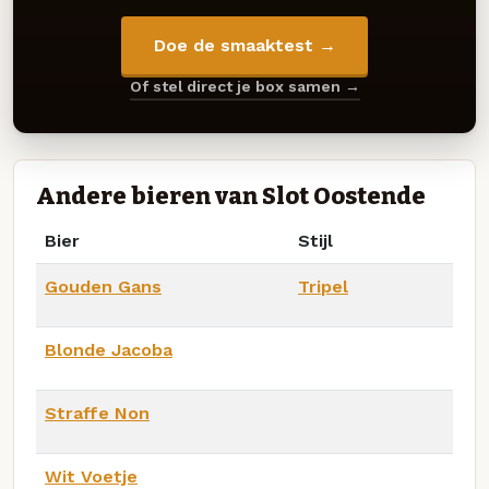
Doe de smaaktest →
Of stel direct je box samen →
Andere bieren van Slot Oostende
Bier
Stijl
Gouden Gans
Tripel
Blonde Jacoba
Straffe Non
Wit Voetje