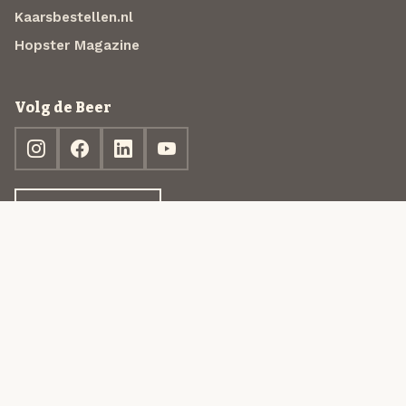
Kaarsbestellen.nl
Hopster Magazine
Volg de Beer
Ontdek jouw box
© 2013-2026 Beer in a Box BV