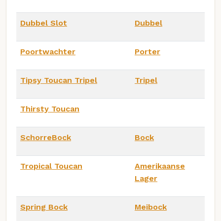
Dubbel Slot
Dubbel
Poortwachter
Porter
Tipsy Toucan Tripel
Tripel
Thirsty Toucan
SchorreBock
Bock
Tropical Toucan
Amerikaanse
Lager
Spring Bock
Meibock