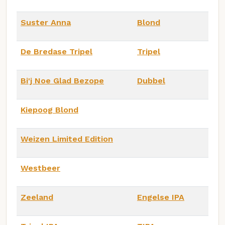
Suster Anna
Blond
De Bredase Tripel
Tripel
Bi'j Noe Glad Bezope
Dubbel
Kiepoog Blond
Weizen Limited Edition
Westbeer
Zeeland
Engelse IPA