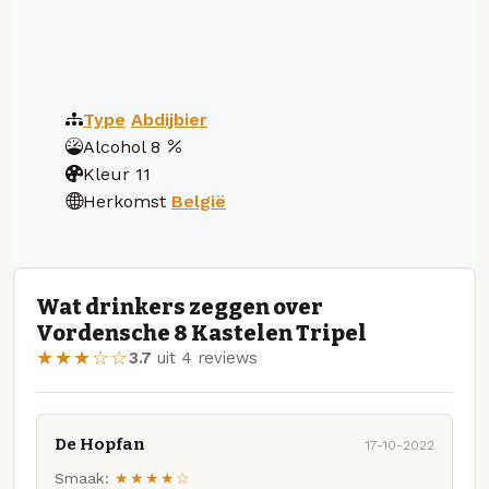
Type
Abdijbier
Alcohol
8
Kleur
11
Herkomst
België
Wat drinkers zeggen over
Vordensche 8 Kastelen Tripel
★★★☆☆
3.7
uit 4 reviews
De Hopfan
17-10-2022
Smaak:
★★★★☆