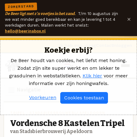
ZOMERSTAND
De Beer ligt met z'n voetjes in het zand.
T/m 10 augustus zijn
×
we wat minder goed bereikbaar en kan je levering 1 tot 4
werkdagen duren. Mailen werkt het snelst:
hello@beerinabox.nl
Ik heb een vraag
Contact
Inloggen
Koekje erbij?
De Beer houdt van cookies, het liefst met honing.
Zodat zijn site super werkt en om lekker te
grasduinen in webstatistieken.
Klik hier
voor meer
informatie over zijn honingwafels.
Navigatie
Voorkeuren
Cookies toestaan
TRIPEL · STADSBIERBROUWERIJ APELDOORN
Vordensche 8 Kastelen Tripel
van Stadsbierbrouwerij Apeldoorn