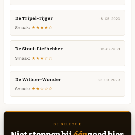
De Tripel-Tijger
18-05-2023
Smaak:
★★★★☆
De Stout-Liefhebber
30-07-2021
Smaak:
★★★☆☆
De Witbier-Wonder
25-09-2020
Smaak:
★★☆☆☆
DE SELECTIE
Niet stoppen bij
één
goed bier.