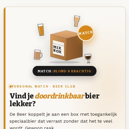
MATCH
DEZE MAAND
MIX
BOX
8 BIEREN
MATCH:
BLOND & KRACHTIG
PERSONAL MATCH · BEER CLUB
Vind je
doordrinkbaar
bier
lekker?
De Beer koppelt je aan een box met toegankelijk
speciaalbier dat verrast zonder dat het te veel
wordt. Gewoon raak.