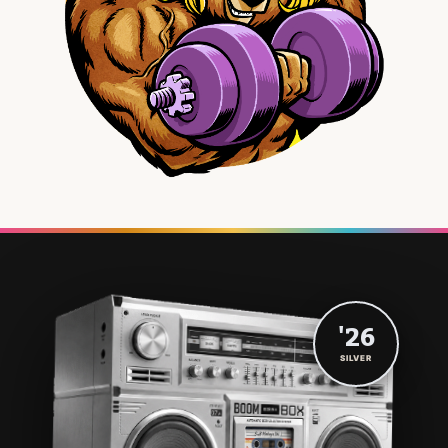
'26
SILVER