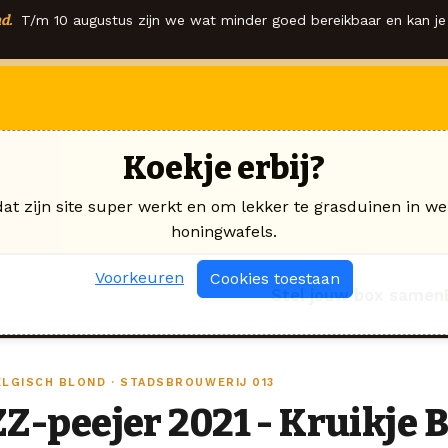
d.
T/m 10 augustus zijn we wat minder goed bereikbaar en kan je 
Koekje erbij?
dat zijn site super werkt en om lekker te grasduinen in we
honingwafels.
Voorkeuren
Cookies toestaan
Stel jouw box samen
ELGISCH BLOND · STADSBROUWERIJ 013
ZZ-peejer 2021 - Kruikje 