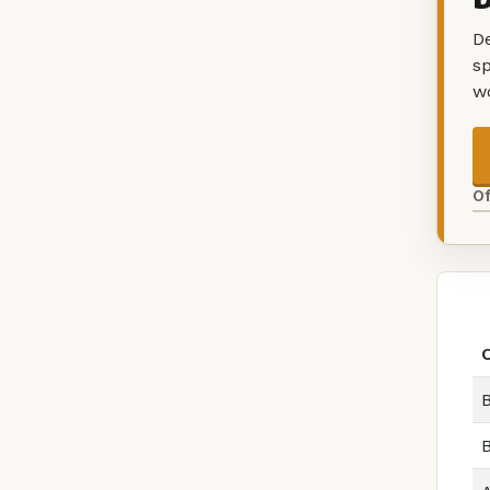
De
sp
w
O
B