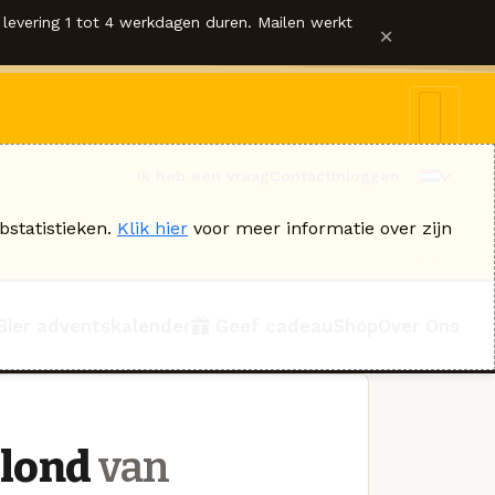
levering 1 tot 4 werkdagen duren. Mailen werkt
×
Ik heb een vraag
Contact
Inloggen
bstatistieken.
Klik hier
voor meer informatie over zijn
Bier adventskalender
Geef cadeau
Shop
Over Ons
Blond
van