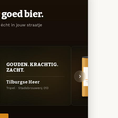
goed bier.
écht in jouw straatje
GOUDEN. KRACHTIG.
BITT
ZACHT.
EXP
Tilburgse Heer
Lum
Tripel · Stadsbrouwerij 013
Belgis