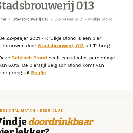
Stadsbrouwerij 013
ome
Stadsbrouwerij 013
ZZ-peejer 2021 - Kruikje Blond
De ZZ-peejer 2021 - Kruikje Blond is een bier
gebrouwen door
Stadsbrouwerij 013
uit Tilburg.
Deze
Belgisch Blond
heeft een alcohol percentage
van 6.0%. De bierstijl Belgisch Blond komt van
oorsprong uit
België
.
ERSONAL MATCH · BEER CLUB
ind je
doordrinkbaar
ier lekker?