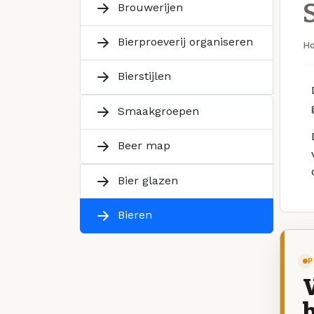
Brouwerijen
Bierproeverij organiseren
H
Bierstijlen
Smaakgroepen
Beer map
Bier glazen
Bieren
P
V
b