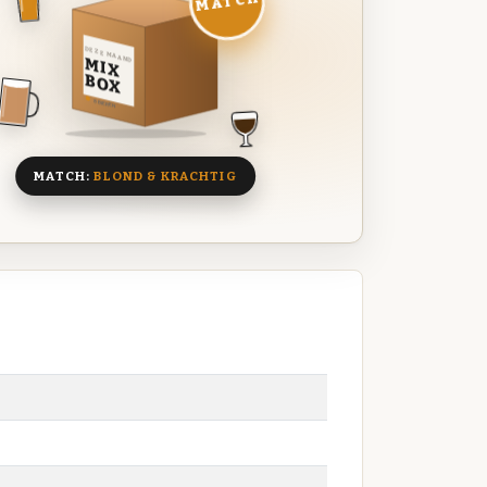
MATCH
DEZE MAAND
MIX
BOX
8 BIEREN
MATCH:
BLOND & KRACHTIG