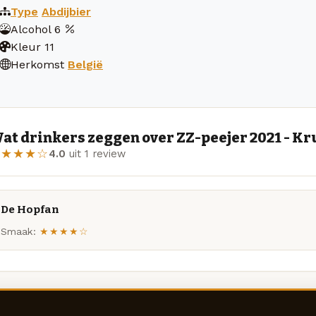
Type
Abdijbier
Alcohol
6
Kleur
11
Herkomst
België
at drinkers zeggen over ZZ-peejer 2021 - Kr
★★★★☆
4.0
uit 1 review
De Hopfan
Smaak:
★★★★☆