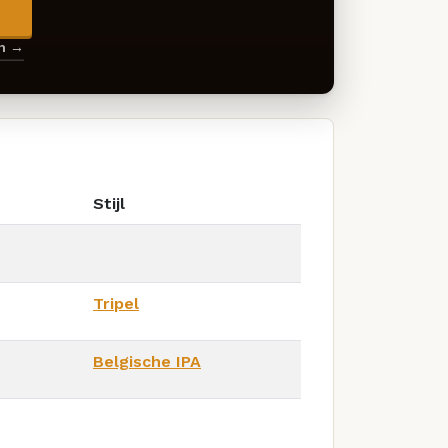
→
en →
Stijl
Tripel
Belgische IPA