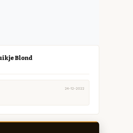
uikje Blond
24-12-2022