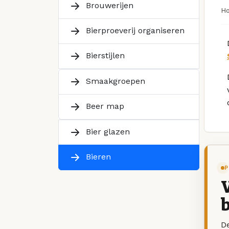
Brouwerijen
H
Bierproeverij organiseren
Bierstijlen
Smaakgroepen
Beer map
Bier glazen
Bieren
P
V
b
De