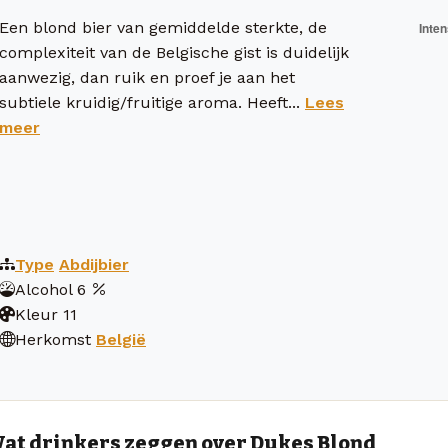
Een blond bier van gemiddelde sterkte, de
complexiteit van de Belgische gist is duidelijk
aanwezig, dan ruik en proef je aan het
subtiele kruidig/fruitige aroma. Heeft...
Lees
meer
Type
Abdijbier
Alcohol
6
Kleur
11
Herkomst
België
at drinkers zeggen over Dukes Blond