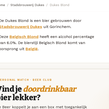
ome
Stadsbrouwerij Dukes
Dukes Blond
De Dukes Blond is een bier gebrouwen door
Stadsbrouwerij Dukes
uit Gorinchem.
Deze
Belgisch Blond
heeft een alcohol percentage
van 6.0%. De bierstijl Belgisch Blond komt van
oorsprong uit
België
.
ERSONAL MATCH · BEER CLUB
ind je
doordrinkbaar
ier lekker?
 Beer koppelt je aan een box met toegankelijk