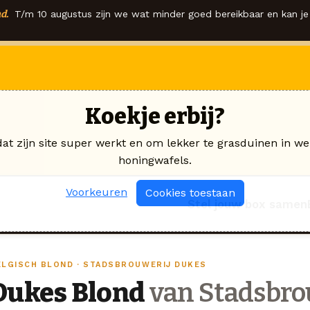
d.
T/m 10 augustus zijn we wat minder goed bereikbaar en kan je 
Koekje erbij?
dat zijn site super werkt en om lekker te grasduinen in we
honingwafels.
Voorkeuren
Cookies toestaan
Stel jouw box samen
ELGISCH BLOND · STADSBROUWERIJ DUKES
Dukes Blond
van Stadsbro