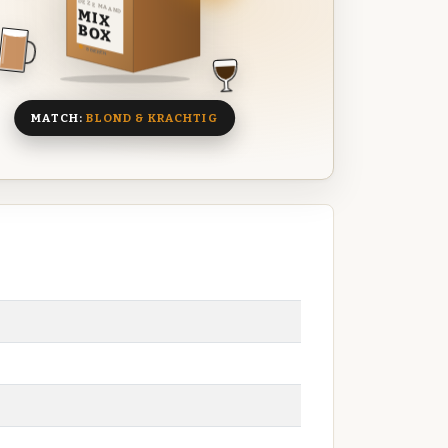
DEZE MAAND
MIX
BOX
8 BIEREN
MATCH:
BLOND & KRACHTIG