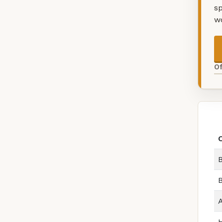
sp
w
O
B