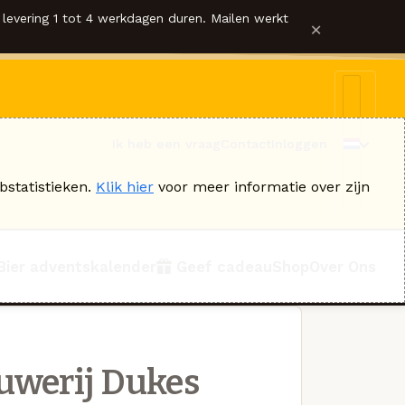
levering 1 tot 4 werkdagen duren. Mailen werkt
×
Ik heb een vraag
Contact
Inloggen
bstatistieken.
Klik hier
voor meer informatie over zijn
Bier adventskalender
Geef cadeau
Shop
Over Ons
uwerij Dukes