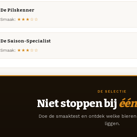
De Pilskenner
Smaak:
★★★☆☆
De Saison-Specialist
Smaak:
★★★☆☆
DE SELECTIE
Niet stoppen bij
één
Doe de smaaktest en ontdek welke bieren 
liggen.