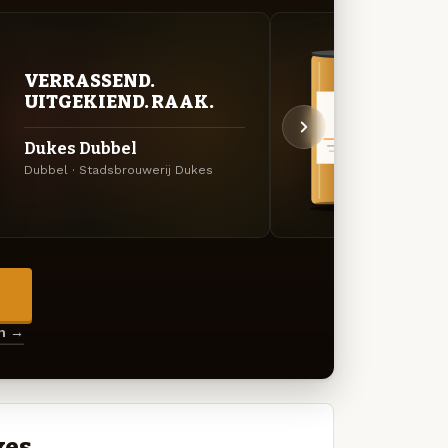
VERRASSEND.
BITT
UITGEKIEND. RAAK.
EXP
Dukes Dubbel
Duke
Dubbel · Stadsbrouwerij Dukes
Engels
→
en →
kes