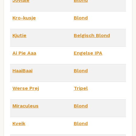
Joviale
Blond
Kro-kusje
Blond
Kjutie
Belgisch Blond
Ai Pie Aaa
Engelse IPA
HaaiBaai
Blond
Werse Prej
Tripel
Miraculeus
Blond
Kveik
Blond