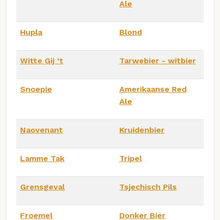
Ale
Hupla
Blond
Witte Gij ‘t
Tarwebier - witbier
Snoepie
Amerikaanse Red
Ale
Naovenant
Kruidenbier
Lamme Tak
Tripel
Grensgeval
Tsjechisch Pils
Froemel
Donker Bier