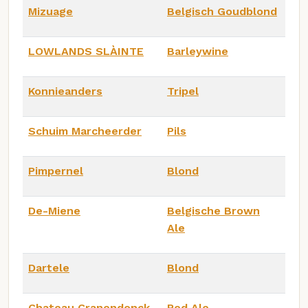
Mizuage
Belgisch Goudblond
LOWLANDS SLÀINTE
Barleywine
Konnieanders
Tripel
Schuim Marcheerder
Pils
Pimpernel
Blond
De-Miene
Belgische Brown
Ale
Dartele
Blond
Chateau Cranendonck
Red Ale