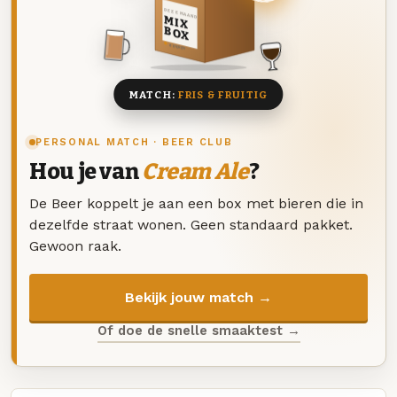
DEZE MAAND
MIX
BOX
8 BIEREN
MATCH:
FRIS & FRUITIG
PERSONAL MATCH · BEER CLUB
Hou je van
Cream Ale
?
De Beer koppelt je aan een box met bieren die in
dezelfde straat wonen. Geen standaard pakket.
Gewoon raak.
Bekijk jouw match →
Of doe de snelle smaaktest →