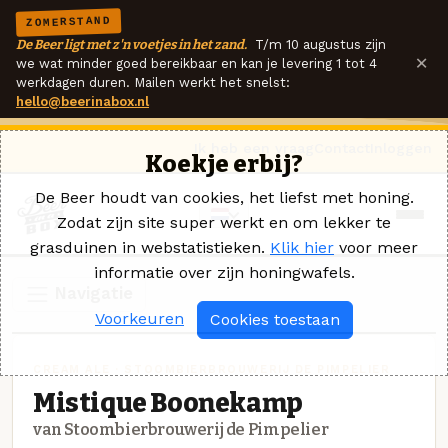
ZOMERSTAND
De Beer ligt met z'n voetjes in het zand.
T/m 10 augustus zijn
×
we wat minder goed bereikbaar en kan je levering 1 tot 4
werkdagen duren. Mailen werkt het snelst:
hello@beerinabox.nl
Ik heb een vraag
Contact
Inloggen
Koekje erbij?
De Beer houdt van cookies, het liefst met honing.
Zodat zijn site super werkt en om lekker te
grasduinen in webstatistieken.
Klik hier
voor meer
informatie over zijn honingwafels.
Navigatie
Voorkeuren
Cookies toestaan
CREAM ALE · STOOMBIERBROUWERIJ DE PIMPELIER
Mistique Boonekamp
van Stoombierbrouwerij de Pimpelier