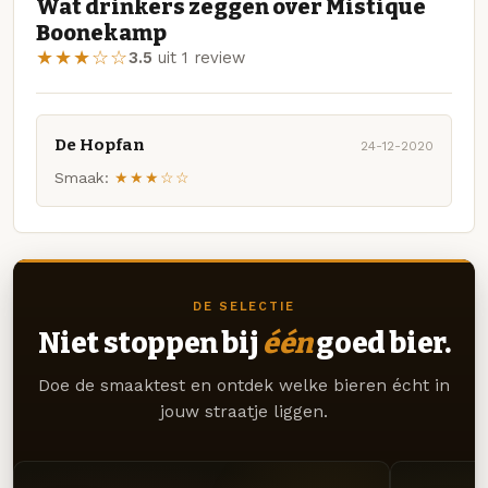
Wat drinkers zeggen over Mistique
Boonekamp
★★★☆☆
3.5
uit 1 review
De Hopfan
24-12-2020
Smaak:
★★★☆☆
DE SELECTIE
Niet stoppen bij
één
goed bier.
Doe de smaaktest en ontdek welke bieren écht in
jouw straatje liggen.