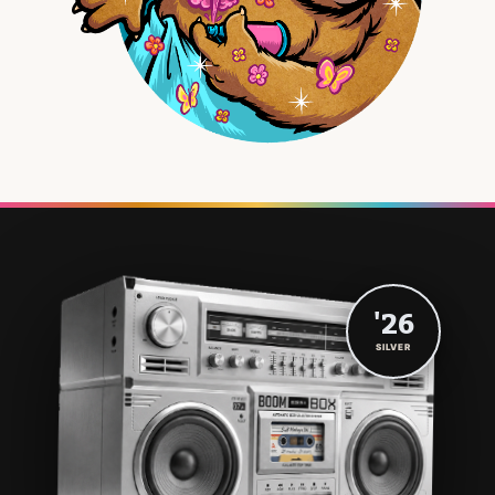
'26
SILVER