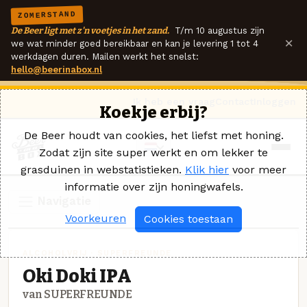
ZOMERSTAND
De Beer ligt met z'n voetjes in het zand.
T/m 10 augustus zijn
×
we wat minder goed bereikbaar en kan je levering 1 tot 4
werkdagen duren. Mailen werkt het snelst:
hello@beerinabox.nl
Ik heb een vraag
Contact
Inloggen
Koekje erbij?
De Beer houdt van cookies, het liefst met honing.
Zodat zijn site super werkt en om lekker te
grasduinen in webstatistieken.
Klik hier
voor meer
informatie over zijn honingwafels.
Navigatie
Voorkeuren
Cookies toestaan
ALCOHOLVRIJ · SUPERFREUNDE
Oki Doki IPA
van SUPERFREUNDE