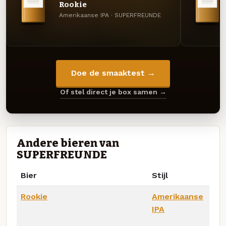
Rookie
Amerikaanse IPA · SUPERFREUNDE
Doe de smaaktest →
Of stel direct je box samen →
Andere bieren van
SUPERFREUNDE
Bier
Stijl
Rookie
Amerikaanse
IPA