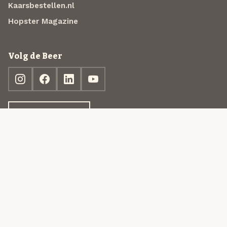
Kaarsbestellen.nl
Hopster Magazine
Volg de Beer
Ontdek jouw box
© 2013-2026 Beer in a Box BV