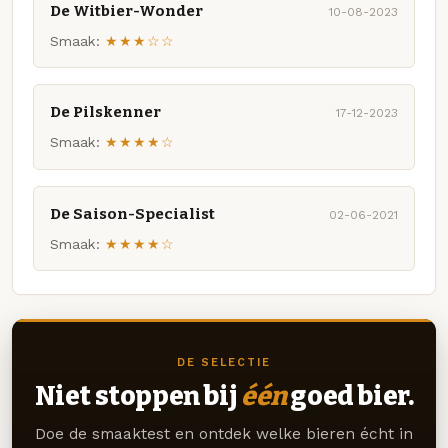
De Witbier-Wonder
10-08-2023
Smaak:
★★★☆☆
De Pilskenner
17-12-2023
Smaak:
★★★★☆
De Saison-Specialist
02-06-2021
Smaak:
★★★★☆
DE SELECTIE
Niet stoppen bij
één
goed bier.
Doe de smaaktest en ontdek welke bieren écht in