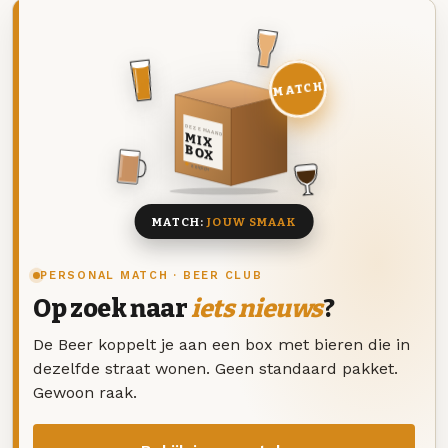
MATCH
DEZE MAAND
MIX
BOX
8 BIEREN
MATCH:
JOUW SMAAK
PERSONAL MATCH · BEER CLUB
Op zoek naar
iets nieuws
?
De Beer koppelt je aan een box met bieren die in
dezelfde straat wonen. Geen standaard pakket.
Gewoon raak.