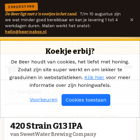
ZOMERSTAND
De Beer ligt met z'n voetjes in het zand.
T/m 10 augustus zijn
×
we wat minder goed bereikbaar en kan je levering 1 tot 4
werkdagen duren. Mailen werkt het snelst:
hello@beerinabox.nl
Ik heb een vraag
Contact
Inloggen
Koekje erbij?
De Beer houdt van cookies, het liefst met honing.
Zodat zijn site super werkt en om lekker te
grasduinen in webstatistieken.
Klik hier
voor meer
informatie over zijn honingwafels.
Navigatie
Voorkeuren
Cookies toestaan
SPECIAALBIER · SWEETWATER BREWING COMPANY
420 Strain G13 IPA
van SweetWater Brewing Company