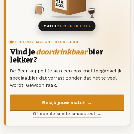
MIX
BOX
8 BIEREN
MATCH:
FRIS & FRUITIG
PERSONAL MATCH · BEER CLUB
Vind je
doordrinkbaar
bier
lekker?
De Beer koppelt je aan een box met toegankelijk
speciaalbier dat verrast zonder dat het te veel
wordt. Gewoon raak.
Bekijk jouw match →
Of doe de snelle smaaktest →