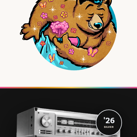
'26
SILVER