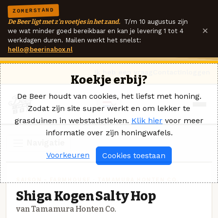
ZOMERSTAND
De Beer ligt met z'n voetjes in het zand.
T/m 10 augustus zijn
×
we wat minder goed bereikbaar en kan je levering 1 tot 4
werkdagen duren. Mailen werkt het snelst:
hello@beerinabox.nl
Ik heb een vraag
Contact
Inloggen
Koekje erbij?
De Beer houdt van cookies, het liefst met honing.
Zodat zijn site super werkt en om lekker te
grasduinen in webstatistieken.
Klik hier
voor meer
informatie over zijn honingwafels.
Navigatie
Voorkeuren
Cookies toestaan
SAISON - FARMHOUSE · TAMAMURA HONTEN CO.
Shiga Kogen Salty Hop
van Tamamura Honten Co.