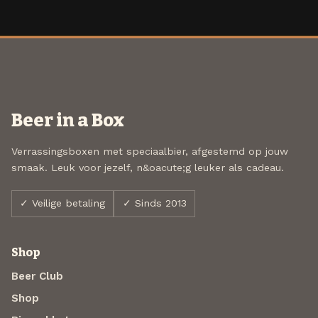
Beer in a Box
Verrassingsboxen met speciaalbier, afgestemd op jouw
smaak. Leuk voor jezelf, n&oacute;g leuker als cadeau.
✓ Veilige betaling
✓ Sinds 2013
Shop
Beer Club
Shop