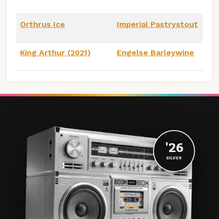
Orthrus Ice
Imperial Pastrystout
King Arthur (2021)
Engelse Barleywine
'26
SILVER