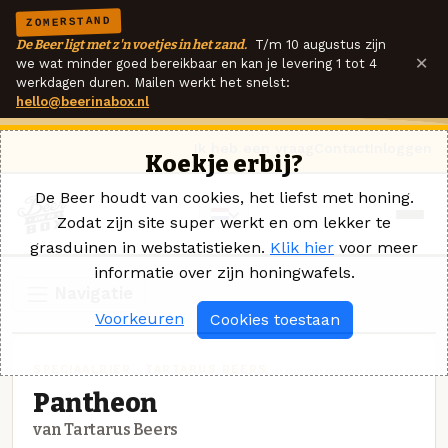
ZOMERSTAND
De Beer ligt met z'n voetjes in het zand.
T/m 10 augustus zijn
×
we wat minder goed bereikbaar en kan je levering 1 tot 4
werkdagen duren. Mailen werkt het snelst:
hello@beerinabox.nl
Ik heb een vraag
Contact
Inloggen
Koekje erbij?
De Beer houdt van cookies, het liefst met honing.
Zodat zijn site super werkt en om lekker te
grasduinen in webstatistieken.
Klik hier
voor meer
informatie over zijn honingwafels.
Navigatie
Voorkeuren
Cookies toestaan
SPECIAALBIER · TARTARUS BEERS
Pantheon
van Tartarus Beers