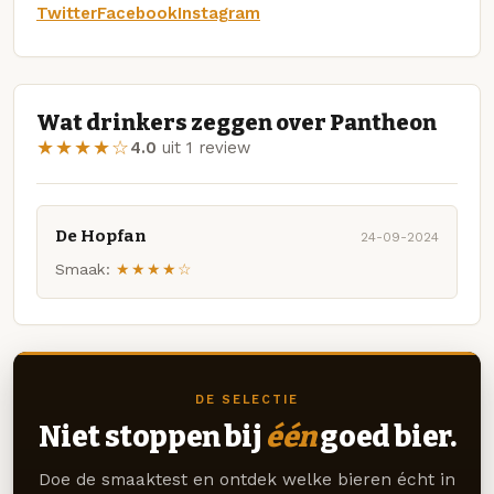
Twitter
Facebook
Instagram
Wat drinkers zeggen over Pantheon
★★★★☆
4.0
uit 1 review
De Hopfan
24-09-2024
Smaak:
★★★★☆
DE SELECTIE
Niet stoppen bij
één
goed bier.
Doe de smaaktest en ontdek welke bieren écht in