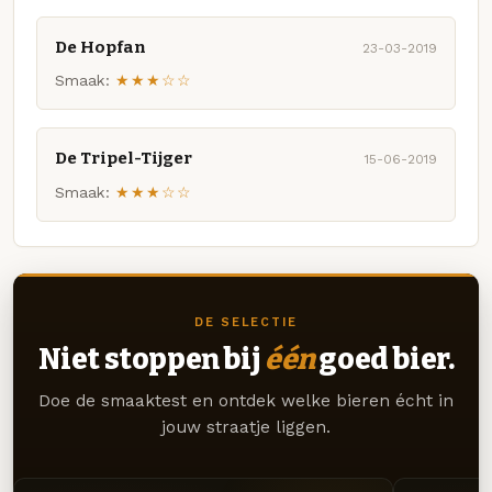
De Hopfan
23-03-2019
Smaak:
★★★☆☆
De Tripel-Tijger
15-06-2019
Smaak:
★★★☆☆
DE SELECTIE
Niet stoppen bij
één
goed bier.
Doe de smaaktest en ontdek welke bieren écht in
jouw straatje liggen.