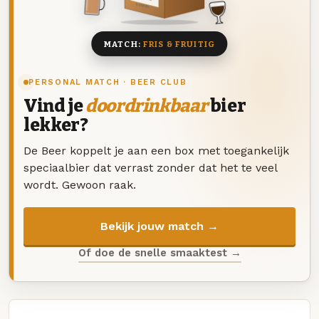
8 BIEREN
MATCH:
FRIS & FRUITIG
PERSONAL MATCH · BEER CLUB
Vind je
doordrinkbaar
bier
lekker?
De Beer koppelt je aan een box met toegankelijk
speciaalbier dat verrast zonder dat het te veel
wordt. Gewoon raak.
Bekijk jouw match →
Of doe de snelle smaaktest →