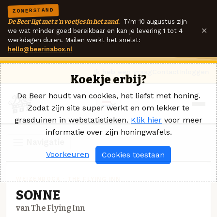
ZOMERSTAND
De Beer ligt met z'n voetjes in het zand.
T/m 10 augustus zijn
×
we wat minder goed bereikbaar en kan je levering 1 tot 4
werkdagen duren. Mailen werkt het snelst:
hello@beerinabox.nl
Ik heb een vraag
Contact
Inloggen
Koekje erbij?
De Beer houdt van cookies, het liefst met honing.
Zodat zijn site super werkt en om lekker te
grasduinen in webstatistieken.
Klik hier
voor meer
informatie over zijn honingwafels.
Navigatie
Voorkeuren
Cookies toestaan
WEIZENBOCK · THE FLYING INN
SONNE
van The Flying Inn