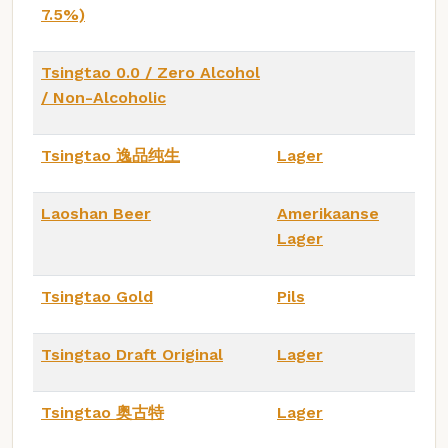
7.5%)
Tsingtao 0.0 / Zero Alcohol
/ Non-Alcoholic
Tsingtao 逸品纯生
Lager
Laoshan Beer
Amerikaanse
Lager
Tsingtao Gold
Pils
Tsingtao Draft Original
Lager
Tsingtao 奥古特
Lager