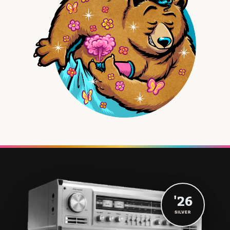
'26
SILVER