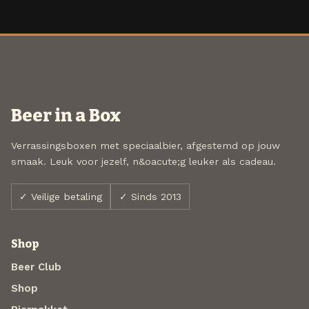
Beer in a Box
Verrassingsboxen met speciaalbier, afgestemd op jouw
smaak. Leuk voor jezelf, n&oacute;g leuker als cadeau.
✓ Veilige betaling
✓ Sinds 2013
Shop
Beer Club
Shop