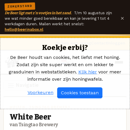
ZOMERSTAND
De Beer ligt met z'n voetjes in het zand.
T/m 10 augustus zijn
×
we wat minder goed bereikbaar en kan je levering 1 tot 4
werkdagen duren. Mailen werkt het snelst:
hello@beerinabox.nl
Ik heb een vraag
Contact
Inloggen
Koekje erbij?
De Beer houdt van cookies, het liefst met honing.
Zodat zijn site super werkt en om lekker te
grasduinen in webstatistieken.
Klik hier
voor meer
informatie over zijn honingwafels.
Navigatie
Voorkeuren
Cookies toestaan
WEIZEN · TSINGTAO BREWERY
White Beer
van Tsingtao Brewery