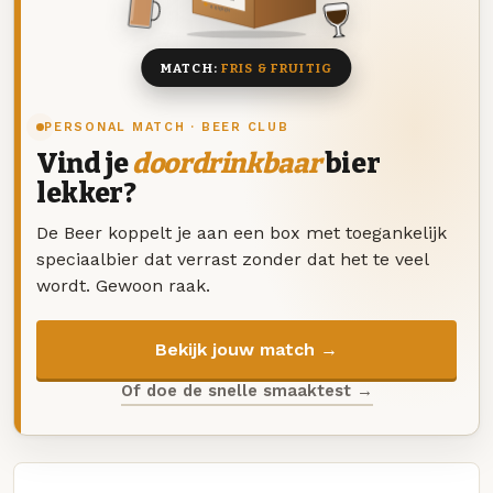
8 BIEREN
MATCH:
FRIS & FRUITIG
PERSONAL MATCH · BEER CLUB
Vind je
doordrinkbaar
bier
lekker?
De Beer koppelt je aan een box met toegankelijk
speciaalbier dat verrast zonder dat het te veel
wordt. Gewoon raak.
Bekijk jouw match →
Of doe de snelle smaaktest →