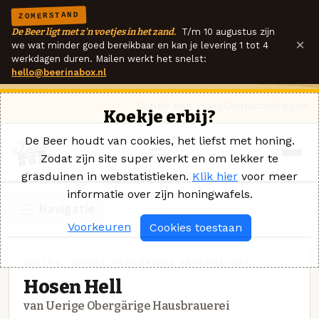
ZOMERSTAND
De Beer ligt met z'n voetjes in het zand.
T/m 10 augustus zijn
×
we wat minder goed bereikbaar en kan je levering 1 tot 4
werkdagen duren. Mailen werkt het snelst:
hello@beerinabox.nl
Ik heb een vraag
Contact
Inloggen
Koekje erbij?
De Beer houdt van cookies, het liefst met honing.
Zodat zijn site super werkt en om lekker te
grasduinen in webstatistieken.
Klik hier
voor meer
informatie over zijn honingwafels.
Navigatie
Voorkeuren
Cookies toestaan
HELLES · UERIGE OBERGÄRIGE HAUSBRAUEREI
Hosen Hell
van Uerige Obergärige Hausbrauerei