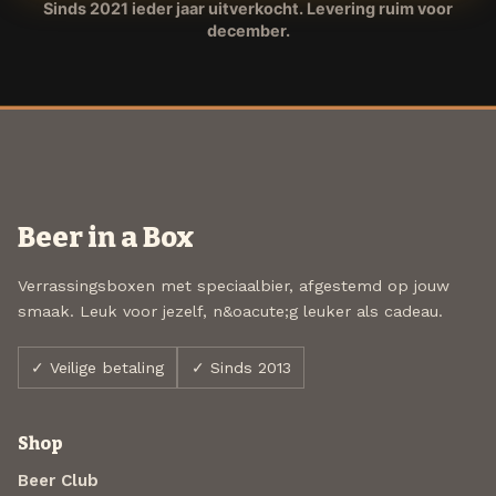
Sinds 2021 ieder jaar uitverkocht. Levering ruim voor
december.
Beer in a Box
Verrassingsboxen met speciaalbier, afgestemd op jouw
smaak. Leuk voor jezelf, n&oacute;g leuker als cadeau.
✓ Veilige betaling
✓ Sinds 2013
Shop
Beer Club