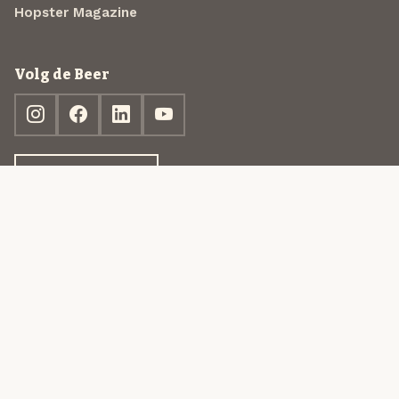
Hopster Magazine
Volg de Beer
Ontdek jouw box
© 2013-2026 Beer in a Box BV