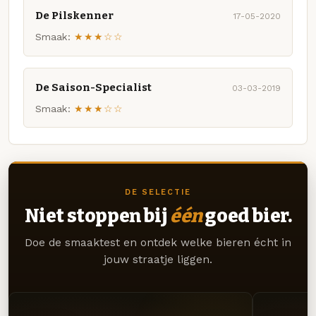
De Pilskenner
17-05-2020
Smaak:
★★★☆☆
De Saison-Specialist
03-03-2019
Smaak:
★★★☆☆
DE SELECTIE
Niet stoppen bij
één
goed bier.
Doe de smaaktest en ontdek welke bieren écht in
jouw straatje liggen.