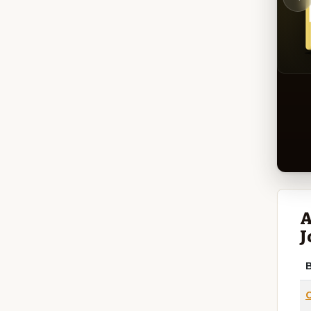
A
J
B