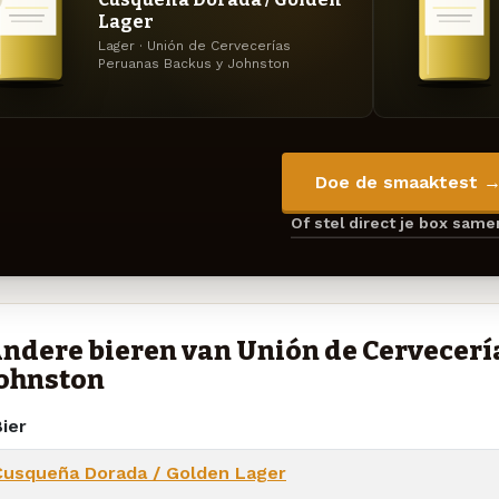
Lager
Lager · Unión de Cervecerías
Peruanas Backus y Johnston
Doe de smaaktest 
Of stel direct je box sam
ndere bieren van Unión de Cervecerí
ohnston
ier
Cusqueña Dorada / Golden Lager