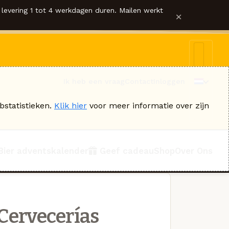
levering 1 tot 4 werkdagen duren. Mailen werkt
×
Ik heb een vraag
Contact
Inloggen
bstatistieken.
Klik hier
voor meer informatie over zijn
Bier adventskalender
Geef cadeau
Shop
Over Ons
Cervecerías