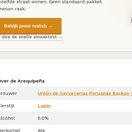
ezelfde straat wonen. Geen standaard pakket.
ewoon raak.
Bekijk jouw match →
f doe de snelle smaaktest →
Over de Arequipeña
Brouwer
Unión de Cervecerías Peruanas Backus 
ierstijl
Lager
Alcohol
5.0%
Herkomst
Ate