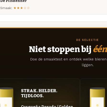
De Pilskenner
Smaak:
★★★☆☆
DE SELECTIE
Niet stoppen bij
één
Doe de smaaktest en ontdek welke bieren 
liggen.
STRAK. HELDER.
TIJDLOOS.
Cusqueña Dorada / Golden