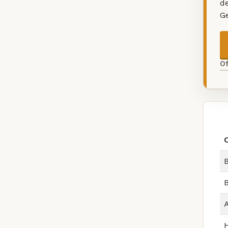
d
G
O
B