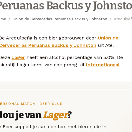
Peruanas Backus y Johnst
ome
Unión de Cervecerías Peruanas Backus y Johnston
Arequipe
De Arequipeña is een bier gebrouwen door
Unión de
Cervecerías Peruanas Backus y Johnston
uit Ate.
Deze
Lager
heeft een alcohol percentage van 5.0%. De
bierstijl Lager komt van oorsprong uit
Internationaal
.
ERSONAL MATCH · BEER CLUB
Hou je van
Lager
?
 Beer koppelt je aan een box met bieren die in