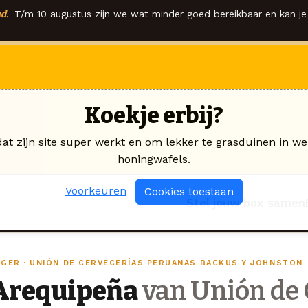
d.
T/m 10 augustus zijn we wat minder goed bereikbaar en kan je 
Koekje erbij?
dat zijn site super werkt en om lekker te grasduinen in we
honingwafels.
Voorkeuren
Cookies toestaan
Stel jouw box samen
AGER · UNIÓN DE CERVECERÍAS PERUANAS BACKUS Y JOHNSTON
Arequipeña
van Unión de 