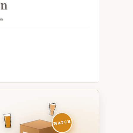
on
ña
MATCH