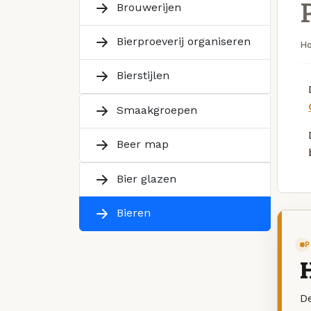
Brouwerijen
Bierproeverij organiseren
H
Bierstijlen
Smaakgroepen
Beer map
Bier glazen
Bieren
P
De