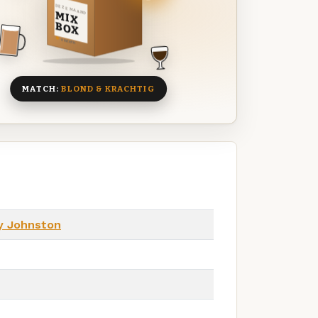
DEZE MAAND
MIX
BOX
8 BIEREN
MATCH:
BLOND & KRACHTIG
y Johnston