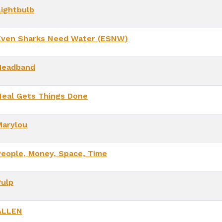
Lightbulb
Even Sharks Need Water (ESNW)
Headband
Neal Gets Things Done
Marylou
People, Money, Space, Time
Pulp
ALLEN