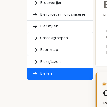
Brouwerijen
Bierproeverij organiseren
H
Bierstijlen
Smaakgroepen
Beer map
Bier glazen
Bieren
P
De