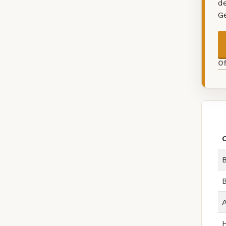
d
G
O
O
B