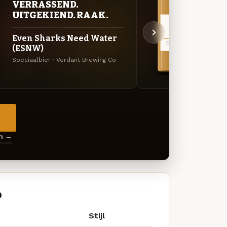
VERRASSEND.
VER
UITGEKIEND. RAAK.
UIT
Even Sharks Need Water
Hea
(ESNW)
Specia
Speciaalbier · Verdant Brewing Co
→
en →
o
Stijl