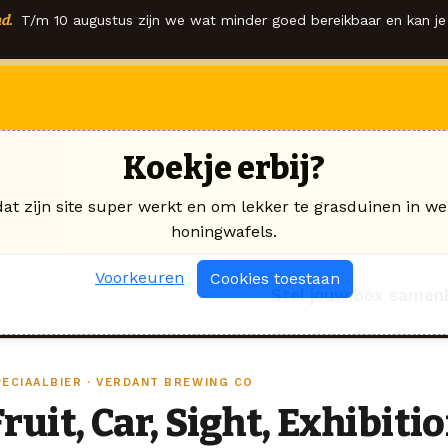
d.
T/m 10 augustus zijn we wat minder goed bereikbaar en kan je 
Koekje erbij?
dat zijn site super werkt en om lekker te grasduinen in we
honingwafels.
Voorkeuren
Cookies toestaan
Stel jouw box samen
PECIAALBIER · VERDANT BREWING CO
Fruit, Car, Sight, Exhibiti