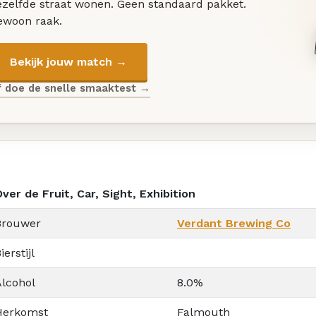
ezelfde straat wonen. Geen standaard pakket.
ewoon raak.
Bekijk jouw match →
f doe de snelle smaaktest →
ver de Fruit, Car, Sight, Exhibition
Brouwer
Verdant Brewing Co
ierstijl
Alcohol
8.0%
Herkomst
Falmouth