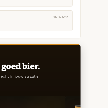
31-12-2022
goed bier.
écht in jouw straatje