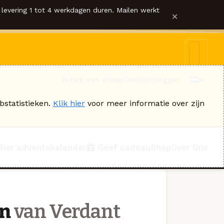
levering 1 tot 4 werkdagen duren. Mailen werkt
×
Ik heb een vraag
Contact
Inloggen
bstatistieken.
Klik hier
voor meer informatie over zijn
Bier adventskalender
Geef cadeau
Shop
Over Ons
on
van Verdant