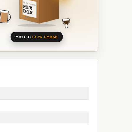
DEZE MAAND
MIX
BOX
8 BIEREN
MATCH:
JOUW SMAAK