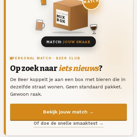
MATCH
DEZE MAAND
MIX
BOX
8 BIEREN
MATCH:
JOUW SMAAK
PERSONAL MATCH · BEER CLUB
Op zoek naar
iets nieuws
?
De Beer koppelt je aan een box met bieren die in
dezelfde straat wonen. Geen standaard pakket.
Gewoon raak.
Bekijk jouw match →
Of doe de snelle smaaktest →