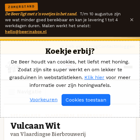
ZOMERSTAND
De Beer ligt met z'n voetjes in het zand.
T/m 10 augustus zijn
×
we wat minder goed bereikbaar en kan je levering 1 tot 4
werkdagen duren. Mailen werkt het snelst:
hello@beerinabox.nl
Ik heb een vraag
Contact
Inloggen
Koekje erbij?
De Beer houdt van cookies, het liefst met honing.
Zodat zijn site super werkt en om lekker te
grasduinen in webstatistieken.
Klik hier
voor meer
informatie over zijn honingwafels.
Navigatie
Voorkeuren
Cookies toestaan
SPECIAALBIER · VLAARDINGSE BIERBROUWERIJ
Vulcaan Wit
van Vlaardingse Bierbrouwerij