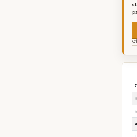
a
p
O
B