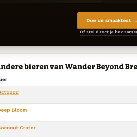
Doe de smaaktest 
Of stel direct je box sam
ndere bieren van Wander Beyond Br
ier
Octopod
Deep Bloom
Coconut Crater