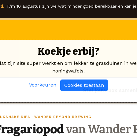
d.
T/m 10 augustus zijn we wat minder goed bereikbaar en kan je 
Koekje erbij?
dat zijn site super werkt en om lekker te grasduinen in we
honingwafels.
Voorkeuren
Cookies toestaan
Stel jouw box samen
ILKSHAKE DIPA · WANDER BEYOND BREWING
Fragariopod
van Wander 