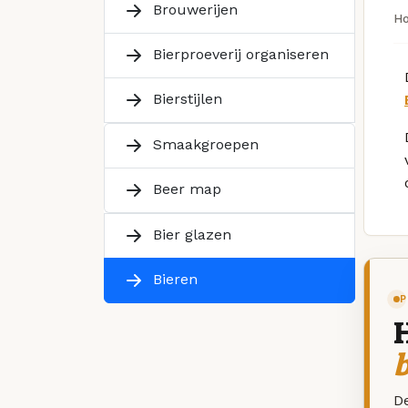
Brouwerijen
H
Bierproeverij organiseren
Bierstijlen
Smaakgroepen
Beer map
Bier glazen
Bieren
P
De