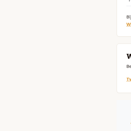
Bi
W
W
Be
Tw