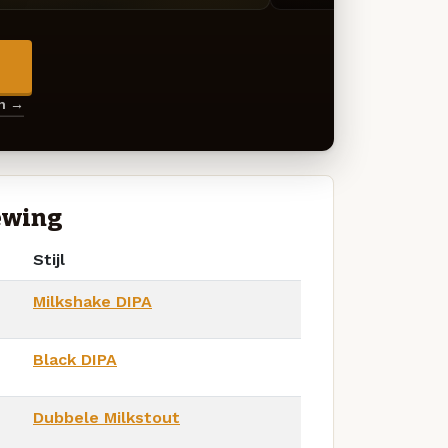
→
en →
ewing
Stijl
Milkshake DIPA
Black DIPA
Dubbele Milkstout