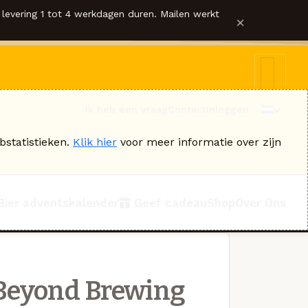
levering 1 tot 4 werkdagen duren. Mailen werkt
×
Ik heb een vraag
Contact
Inloggen
bstatistieken.
Klik hier
voor meer informatie over zijn
Bier adventskalender
Geef cadeau
Shop
Over Ons
Beyond Brewing