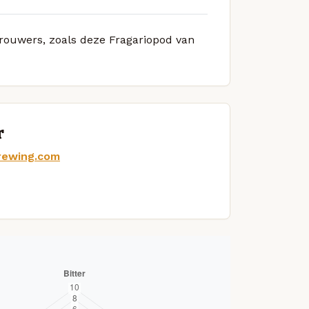
brouwers, zoals deze Fragariopod van
r
rewing.com