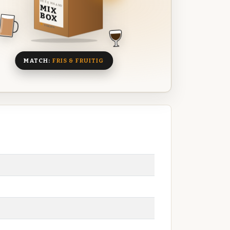
DEZE MAAND
MIX
BOX
8 BIEREN
MATCH:
FRIS & FRUITIG