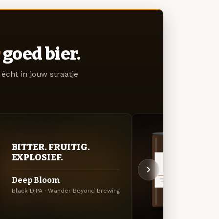
goed bier.
écht in jouw straatje
DON
BITTER. FRUITIG.
DEC
EXPLOSIEF.
Coco
Deep Bloom
Dubbel
Black DIPA · Wander Beyond Brewing
Brewin