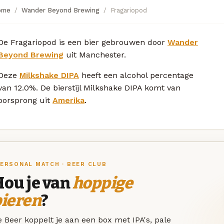
ome
Wander Beyond Brewing
Fragariopod
De Fragariopod is een bier gebrouwen door
Wander
Beyond Brewing
uit Manchester.
Deze
Milkshake DIPA
heeft een alcohol percentage
van 12.0%. De bierstijl Milkshake DIPA komt van
oorsprong uit
Amerika
.
ERSONAL MATCH · BEER CLUB
Hou je van
hoppige
bieren
?
 Beer koppelt je aan een box met IPA's, pale