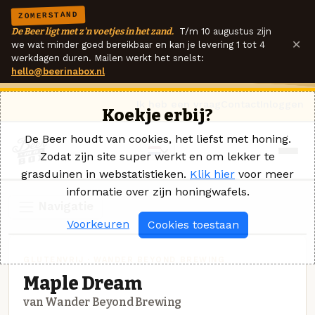
ZOMERSTAND
De Beer ligt met z'n voetjes in het zand.
T/m 10 augustus zijn
×
we wat minder goed bereikbaar en kan je levering 1 tot 4
werkdagen duren. Mailen werkt het snelst:
hello@beerinabox.nl
Ik heb een vraag
Contact
Inloggen
Koekje erbij?
De Beer houdt van cookies, het liefst met honing.
Zodat zijn site super werkt en om lekker te
grasduinen in webstatistieken.
Klik hier
voor meer
informatie over zijn honingwafels.
Navigatie
Voorkeuren
Cookies toestaan
GLUTENVRIJ · WANDER BEYOND BREWING
Maple Dream
van Wander Beyond Brewing