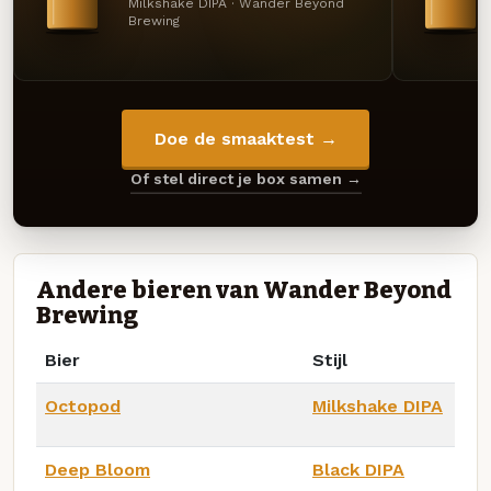
Milkshake DIPA · Wander Beyond
Brewing
Doe de smaaktest →
Of stel direct je box samen →
Andere bieren van Wander Beyond
Brewing
Bier
Stijl
Octopod
Milkshake DIPA
Deep Bloom
Black DIPA