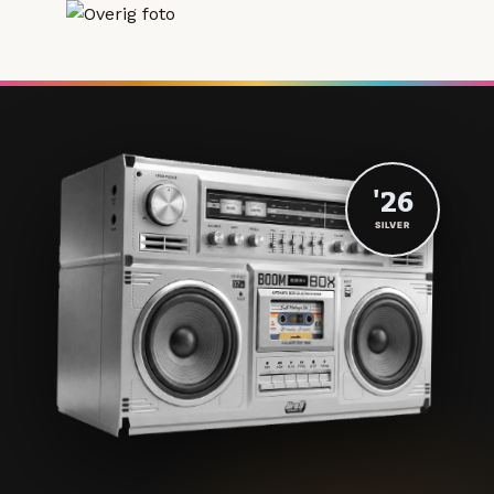
'26
SILVER