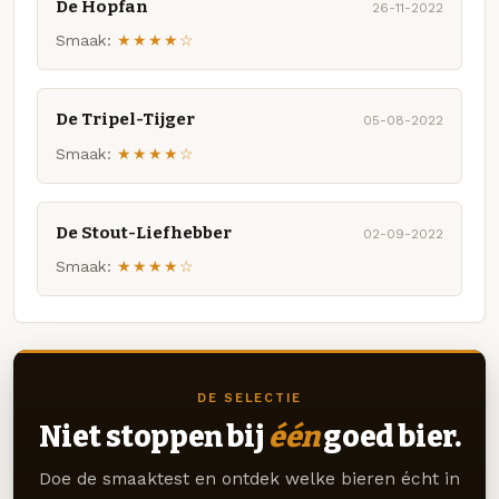
De Hopfan
26-11-2022
Smaak:
★★★★☆
De Tripel-Tijger
05-08-2022
Smaak:
★★★★☆
De Stout-Liefhebber
02-09-2022
Smaak:
★★★★☆
DE SELECTIE
Niet stoppen bij
één
goed bier.
Doe de smaaktest en ontdek welke bieren écht in