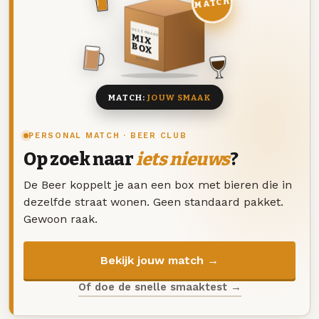
MATCH
DEZE MAAND
MIX
BOX
8 BIEREN
MATCH:
JOUW SMAAK
PERSONAL MATCH · BEER CLUB
Op zoek naar
iets nieuws
?
De Beer koppelt je aan een box met bieren die in
dezelfde straat wonen. Geen standaard pakket.
Gewoon raak.
Bekijk jouw match →
Of doe de snelle smaaktest →