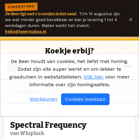
ZOMERSTAND
De Beer ligt met z'n voetjes in het zand.
T/m 10 augustus zijn
×
we wat minder goed bereikbaar en kan je levering 1 tot 4
werkdagen duren. Mailen werkt het snelst:
hello@beerinabox.nl
Ik heb een vraag
Contact
Inloggen
Koekje erbij?
De Beer houdt van cookies, het liefst met honing.
Zodat zijn site super werkt en om lekker te
grasduinen in webstatistieken.
Klik hier
voor meer
informatie over zijn honingwafels.
Navigatie
Voorkeuren
Cookies toestaan
SPECIAALBIER · WHIPLASH
Spectral Frequency
van Whiplash