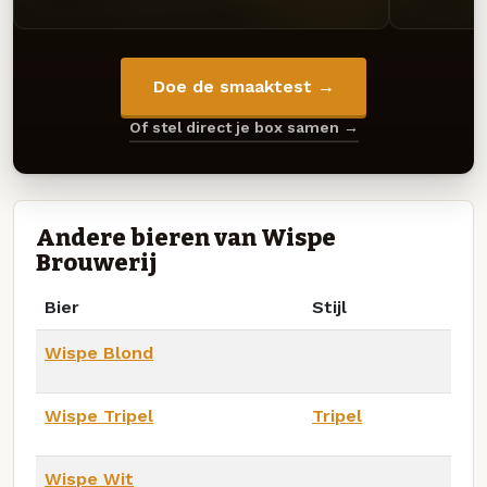
Doe de smaaktest →
Of stel direct je box samen →
Andere bieren van Wispe
Brouwerij
Bier
Stijl
Wispe Blond
Wispe Tripel
Tripel
Wispe Wit