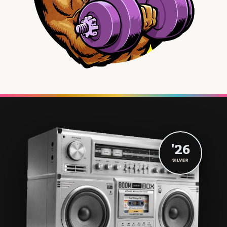
'26
SILVER