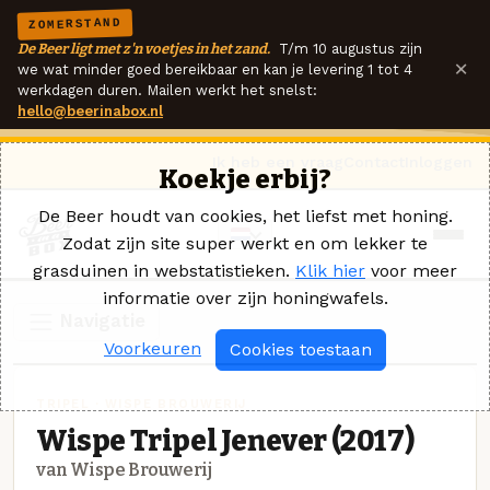
ZOMERSTAND
De Beer ligt met z'n voetjes in het zand.
T/m 10 augustus zijn
×
we wat minder goed bereikbaar en kan je levering 1 tot 4
werkdagen duren. Mailen werkt het snelst:
hello@beerinabox.nl
Ik heb een vraag
Contact
Inloggen
Koekje erbij?
De Beer houdt van cookies, het liefst met honing.
Zodat zijn site super werkt en om lekker te
grasduinen in webstatistieken.
Klik hier
voor meer
informatie over zijn honingwafels.
Navigatie
Voorkeuren
Cookies toestaan
TRIPEL · WISPE BROUWERIJ
Wispe Tripel Jenever (2017)
van Wispe Brouwerij