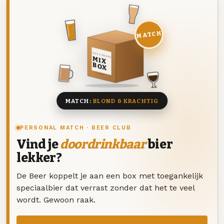
MATCH
DEZE MAAND
MIX
BOX
8 BIEREN
MATCH:
BLOND & KRACHTIG
PERSONAL MATCH · BEER CLUB
Vind je
doordrinkbaar
bier
lekker?
De Beer koppelt je aan een box met toegankelijk
speciaalbier dat verrast zonder dat het te veel
wordt. Gewoon raak.