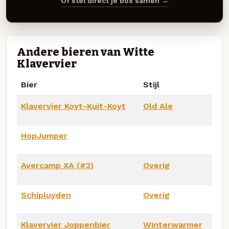
Of stel direct je box samen →
Andere bieren van Witte
Klavervier
Bier
Stijl
Klavervier Koyt-Kuit-Koyt
Old Ale
HopJumper
Avercamp XA (#2)
Overig
Schipluyden
Overig
Klavervier Joppenbier
Winterwarmer