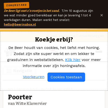
ZOMERSTAND
De Beer ligt met z'n voetjes in het zand.
T/m 10 augustus zijn
×
we wat minder goed bereikbaar en kan je levering 1 tot 4
werkdagen duren. Mailen werkt het snelst:
hello@beerinabox.nl
Ik heb een vraag
Contact
Inloggen
Koekje erbij?
De Beer houdt van cookies, het liefst met honing.
Zodat zijn site super werkt en om lekker te
grasduinen in webstatistieken.
Klik hier
voor meer
informatie over zijn honingwafels.
Navigatie
Voorkeuren
Cookies toestaan
HISTORISCH BIER · WITTE KLAVERVIER
Poorter
van Witte Klavervier