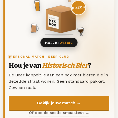
MATCH
DEZE MAAND
MIX
BOX
8 BIEREN
MATCH:
OVERIG
PERSONAL MATCH · BEER CLUB
Hou je van
Historisch Bier
?
De Beer koppelt je aan een box met bieren die in
dezelfde straat wonen. Geen standaard pakket.
Gewoon raak.
Bekijk jouw match →
Of doe de snelle smaaktest →