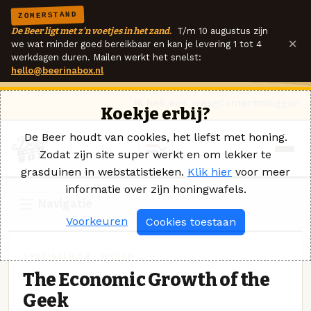
ZOMERSTAND
De Beer ligt met z'n voetjes in het zand.
T/m 10 augustus zijn
×
we wat minder goed bereikbaar en kan je levering 1 tot 4
werkdagen duren. Mailen werkt het snelst:
hello@beerinabox.nl
Ik heb een vraag
Contact
Inloggen
Koekje erbij?
De Beer houdt van cookies, het liefst met honing.
Zodat zijn site super werkt en om lekker te
grasduinen in webstatistieken.
Klik hier
voor meer
informatie over zijn honingwafels.
Navigatie
Voorkeuren
Cookies toestaan
SPECIAALBIER · WYLAM
The Economic Growth of the
Geek