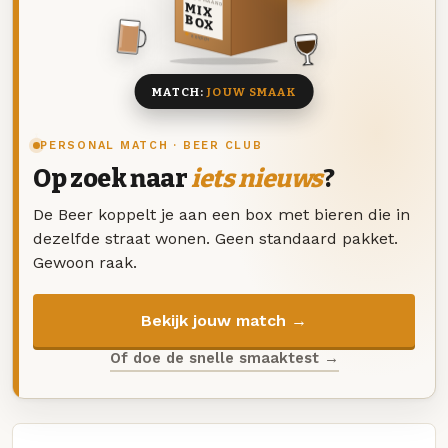
DEZE MAAND
MIX
BOX
8 BIEREN
MATCH:
JOUW SMAAK
PERSONAL MATCH · BEER CLUB
Op zoek naar
iets nieuws
?
De Beer koppelt je aan een box met bieren die in
dezelfde straat wonen. Geen standaard pakket.
Gewoon raak.
Bekijk jouw match →
Of doe de snelle smaaktest →