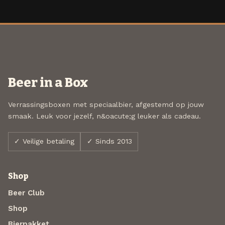
Beer in a Box
Verrassingsboxen met speciaalbier, afgestemd op jouw
smaak. Leuk voor jezelf, n&oacute;g leuker als cadeau.
✓ Veilige betaling
✓ Sinds 2013
Shop
Beer Club
Shop
Bierpakket