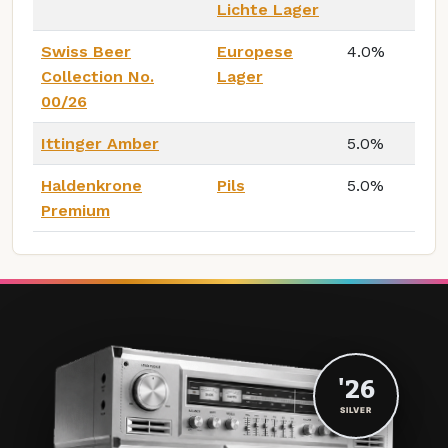
Lichte Lager
Swiss Beer
Europese
4.0%
Collection No.
Lager
00/26
Ittinger Amber
5.0%
Haldenkrone
Pils
5.0%
Premium
'26
SILVER