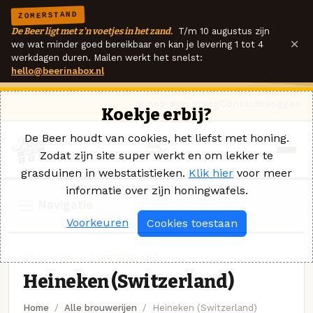
ZOMERSTAND
De Beer ligt met z'n voetjes in het zand.
T/m 10 augustus zijn
×
we wat minder goed bereikbaar en kan je levering 1 tot 4
werkdagen duren. Mailen werkt het snelst:
hello@beerinabox.nl
Ik heb een vraag
Contact
Inloggen
Koekje erbij?
De Beer houdt van cookies, het liefst met honing.
Zodat zijn site super werkt en om lekker te
grasduinen in webstatistieken.
Klik hier
voor meer
informatie over zijn honingwafels.
Navigatie
Voorkeuren
Cookies toestaan
BROUWERIJ · SWITZERLAND
Heineken (Switzerland)
Home
Alle brouwerijen
Heineken (Switzerland)