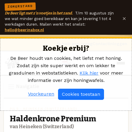
ZOMERSTAND
De Beer ligt met z'n voetjes in het zand.
T/m 10 augustus zijn
×
we wat minder goed bereikbaar en kan je levering 1 tot 4
werkdagen duren. Mailen werkt het snelst:
hello@beerinabox.nl
Ik heb een vraag
Contact
Inloggen
Koekje erbij?
De Beer houdt van cookies, het liefst met honing.
Zodat zijn site super werkt en om lekker te
grasduinen in webstatistieken.
Klik hier
voor meer
informatie over zijn honingwafels.
Navigatie
Voorkeuren
Cookies toestaan
PILS · HEINEKEN (SWITZERLAND)
Haldenkrone Premium
van Heineken (Switzerland)