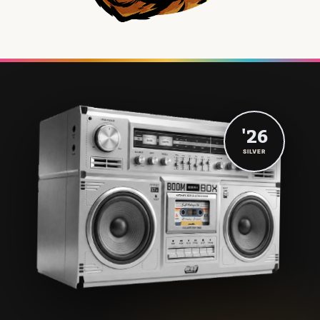
'26
SILVER