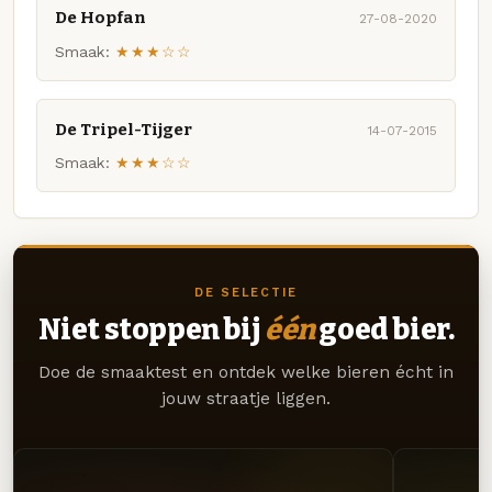
De Hopfan
27-08-2020
Smaak:
★★★☆☆
De Tripel-Tijger
14-07-2015
Smaak:
★★★☆☆
DE SELECTIE
Niet stoppen bij
één
goed bier.
Doe de smaaktest en ontdek welke bieren écht in
jouw straatje liggen.