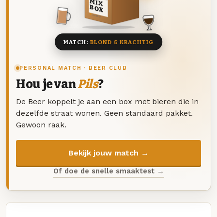
MIX
BOX
8 BIEREN
MATCH:
BLOND & KRACHTIG
PERSONAL MATCH · BEER CLUB
Hou je van
Pils
?
De Beer koppelt je aan een box met bieren die in
dezelfde straat wonen. Geen standaard pakket.
Gewoon raak.
Bekijk jouw match →
Of doe de snelle smaaktest →