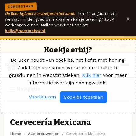
ZOMERSTAND
De Beer ligt met z'n voetjes in het zand.
T/m 10 augustus zijn
×
we wat minder goed bereikbaar en kan je levering 1 tot 4
werkdagen duren. Mailen werkt het snelst:
hello@beerinabox.nl
Ik heb een vraag
Contact
Inloggen
Koekje erbij?
De Beer houdt van cookies, het liefst met honing.
Zodat zijn site super werkt en om lekker te
grasduinen in webstatistieken.
Klik hier
voor meer
informatie over zijn honingwafels.
Navigatie
Voorkeuren
Cookies toestaan
BROUWERIJ · MEXICO
Cervecería Mexicana
Home
Alle brouwerijen
Cervecería Mexicana