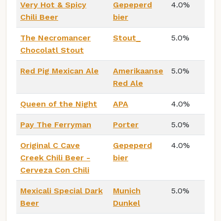
Very Hot & Spicy
Gepeperd
4.0%
Chili Beer
bier
The Necromancer
Stout_
5.0%
Chocolatl Stout
Red Pig Mexican Ale
Amerikaanse
5.0%
Red Ale
Queen of the Night
APA
4.0%
Pay The Ferryman
Porter
5.0%
Original C Cave
Gepeperd
4.0%
Creek Chili Beer -
bier
Cerveza Con Chili
Mexicali Special Dark
Munich
5.0%
Beer
Dunkel