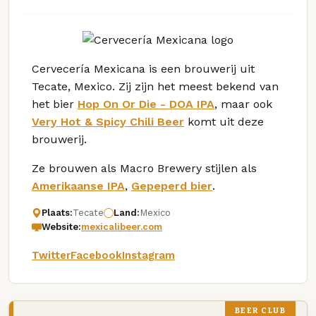
Cervecería Mexicana is een brouwerij uit
Tecate, Mexico. Zij zijn het meest bekend van
het bier
Hop On Or Die - DOA IPA
, maar ook
Very Hot & Spicy Chili Beer
komt uit deze
brouwerij.
Ze brouwen als Macro Brewery stijlen als
Amerikaanse IPA
,
Gepeperd bier
.
Plaats:
Tecate
Land:
Mexico
Website:
mexicalibeer.com
Twitter
Facebook
Instagram
BEER CLUB