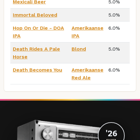
Mexicali Beer
5.0%
Immortal Beloved
5.0%
Hop On Or Die - DOA
Amerikaanse
6.0%
IPA
IPA
Death Rides A Pale
Blond
5.0%
Horse
Death Becomes You
Amerikaanse
6.0%
Red Ale
'26
SILVER