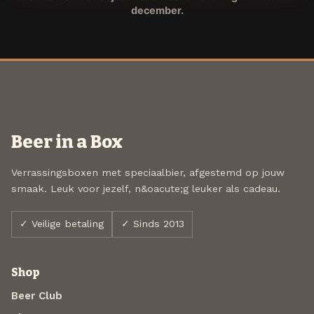
december.
Beer in a Box
Verrassingsboxen met speciaalbier, afgestemd op jouw
smaak. Leuk voor jezelf, n&oacute;g leuker als cadeau.
✓ Veilige betaling
✓ Sinds 2013
Shop
Beer Club