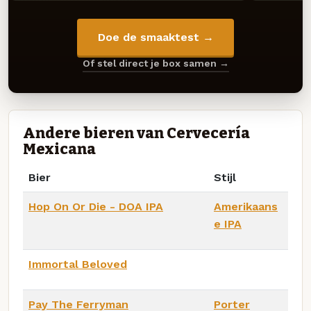
Doe de smaaktest →
Of stel direct je box samen →
Andere bieren van Cervecería
Mexicana
Bier
Stijl
Hop On Or Die - DOA IPA
Amerikaans
e IPA
Immortal Beloved
Pay The Ferryman
Porter