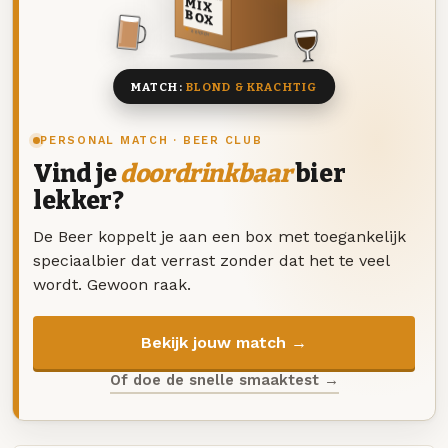
MIX
BOX
8 BIEREN
MATCH:
BLOND & KRACHTIG
PERSONAL MATCH · BEER CLUB
Vind je
doordrinkbaar
bier
lekker?
De Beer koppelt je aan een box met toegankelijk
speciaalbier dat verrast zonder dat het te veel
wordt. Gewoon raak.
Bekijk jouw match →
Of doe de snelle smaaktest →