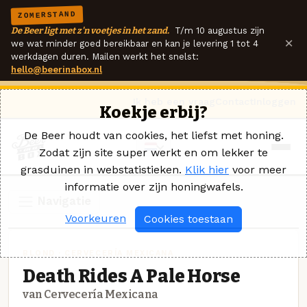
ZOMERSTAND
De Beer ligt met z'n voetjes in het zand.
T/m 10 augustus zijn
×
we wat minder goed bereikbaar en kan je levering 1 tot 4
werkdagen duren. Mailen werkt het snelst:
hello@beerinabox.nl
Ik heb een vraag
Contact
Inloggen
Koekje erbij?
De Beer houdt van cookies, het liefst met honing.
Zodat zijn site super werkt en om lekker te
grasduinen in webstatistieken.
Klik hier
voor meer
informatie over zijn honingwafels.
Navigatie
Voorkeuren
Cookies toestaan
BLOND · CERVECERÍA MEXICANA
Death Rides A Pale Horse
van Cervecería Mexicana