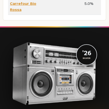
Carrefour Bio
5.0%
Rossa
'26
SILVER