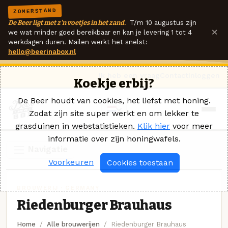
ZOMERSTAND
De Beer ligt met z'n voetjes in het zand.
T/m 10 augustus zijn
×
we wat minder goed bereikbaar en kan je levering 1 tot 4
werkdagen duren. Mailen werkt het snelst:
hello@beerinabox.nl
Ik heb een vraag
Contact
Inloggen
Koekje erbij?
De Beer houdt van cookies, het liefst met honing.
Zodat zijn site super werkt en om lekker te
grasduinen in webstatistieken.
Klik hier
voor meer
informatie over zijn honingwafels.
Navigatie
Voorkeuren
Cookies toestaan
BROUWERIJ · GERMANY
Riedenburger Brauhaus
Home
Alle brouwerijen
Riedenburger Brauhaus