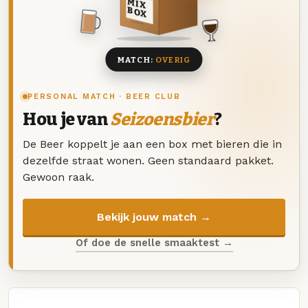
MIX
BOX
8 BIEREN
MATCH:
OVERIG
PERSONAL MATCH · BEER CLUB
Hou je van
Seizoensbier
?
De Beer koppelt je aan een box met bieren die in
dezelfde straat wonen. Geen standaard pakket.
Gewoon raak.
Bekijk jouw match →
Of doe de snelle smaaktest →