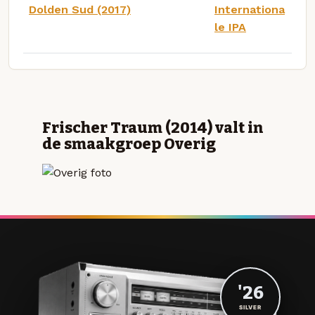
Dolden Sud (2017)
Internationa
le IPA
Frischer Traum (2014) valt in
de smaakgroep Overig
'26
SILVER