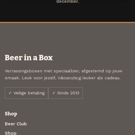
december.
Beer in a Box
Verrassingsboxen met speciaalbier, afgestemd op jouw
smaak. Leuk voor jezelf, n&oacute;g leuker als cadeau.
✓ Veilige betaling
✓ Sinds 2013
Shop
Beer Club
Shop