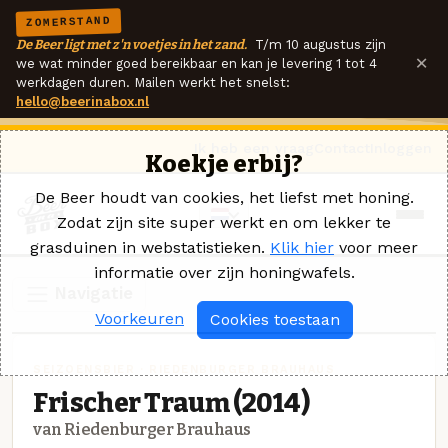
ZOMERSTAND
De Beer ligt met z'n voetjes in het zand.
T/m 10 augustus zijn
×
we wat minder goed bereikbaar en kan je levering 1 tot 4
werkdagen duren. Mailen werkt het snelst:
hello@beerinabox.nl
Ik heb een vraag
Contact
Inloggen
Koekje erbij?
De Beer houdt van cookies, het liefst met honing.
Zodat zijn site super werkt en om lekker te
grasduinen in webstatistieken.
Klik hier
voor meer
informatie over zijn honingwafels.
Navigatie
Voorkeuren
Cookies toestaan
SEIZOENSBIER · RIEDENBURGER BRAUHAUS
Frischer Traum (2014)
van Riedenburger Brauhaus