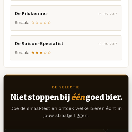
De Pilskenner
16-05-2017
Smaak:
☆☆☆☆☆
De Saison-Specialist
15-04-2017
Smaak:
★★★☆☆
DE SELECTIE
Niet stoppen bij
één
goed bier.
Doe de smaaktest en ontdek welke bieren écht in
jouw straatje liggen.