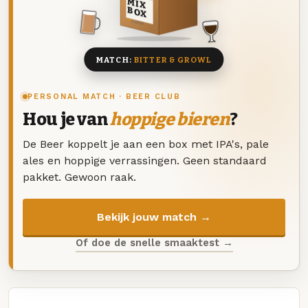
MIX
BOX
8 BIEREN
MATCH:
BITTER & GROWL
PERSONAL MATCH · BEER CLUB
Hou je van
hoppige bieren
?
De Beer koppelt je aan een box met IPA's, pale
ales en hoppige verrassingen. Geen standaard
pakket. Gewoon raak.
Bekijk jouw match →
Of doe de snelle smaaktest →