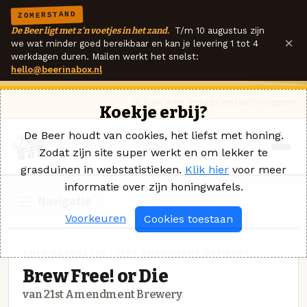
ZOMERSTAND
De Beer ligt met z'n voetjes in het zand.
T/m 10 augustus zijn
×
we wat minder goed bereikbaar en kan je levering 1 tot 4
werkdagen duren. Mailen werkt het snelst:
hello@beerinabox.nl
Ik heb een vraag
Contact
Inloggen
Koekje erbij?
De Beer houdt van cookies, het liefst met honing.
Zodat zijn site super werkt en om lekker te
grasduinen in webstatistieken.
Klik hier
voor meer
informatie over zijn honingwafels.
Navigatie
Voorkeuren
Cookies toestaan
AMERIKAANSE IPA · 21ST AMENDMENT BREWERY
Brew Free! or Die
van 21st Amendment Brewery