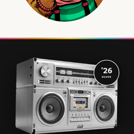
'26
SILVER