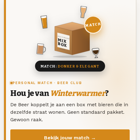
MATCH
DEZE MAAND
MIX
BOX
8 BIEREN
MATCH:
DONKER & ELEGANT
PERSONAL MATCH · BEER CLUB
Hou je van
Winterwarmer
?
De Beer koppelt je aan een box met bieren die in
dezelfde straat wonen. Geen standaard pakket.
Gewoon raak.
Bekijk jouw match →