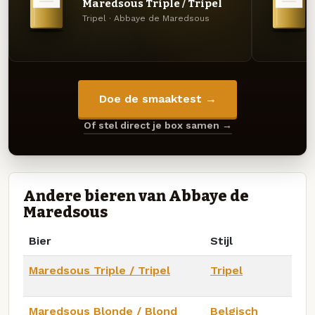
Maredsous Triple / Tripel
Tripel · Abbaye de Maredsous
Doe de smaaktest →
Of stel direct je box samen →
Andere bieren van Abbaye de
Maredsous
Bier
Stijl
Maredsous Triple / Tripel
Tripel
Maredsous Blonde / Blond
Belgisch