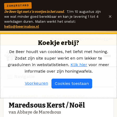
ZOMERSTAND
De Beer ligt met z'n voetjes in het zand.
T/m 10 augustus zijn
×
we wat minder goed bereikbaar en kan je levering 1 tot 4
werkdagen duren. Mailen werkt het snelst:
hello@beerinabox.nl
Ik heb een vraag
Contact
Inloggen
Koekje erbij?
De Beer houdt van cookies, het liefst met honing.
Zodat zijn site super werkt en om lekker te
grasduinen in webstatistieken.
Klik hier
voor meer
informatie over zijn honingwafels.
Navigatie
Voorkeuren
Cookies toestaan
WINTERWARMER · ABBAYE DE MAREDSOUS
Maredsous Kerst / Noël
van Abbaye de Maredsous