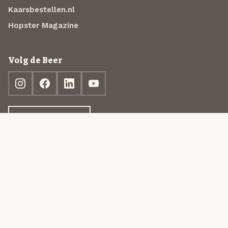
Kaarsbestellen.nl
Hopster Magazine
Volg de Beer
Ontdek jouw box
© 2013-2026 Beer in a Box BV