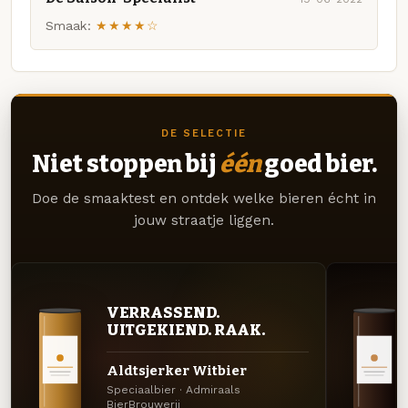
Smaak:
★★★★☆
DE SELECTIE
Niet stoppen bij
één
goed bier.
Doe de smaaktest en ontdek welke bieren écht in
jouw straatje liggen.
VERRASSEND.
UITGEKIEND. RAAK.
Aldtsjerker Witbier
Speciaalbier · Admiraals
BierBrouwerij