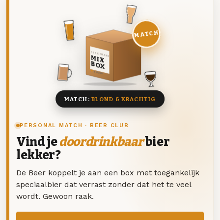
MATCH
DEZE MAAND
MIX
BOX
8 BIEREN
MATCH:
BLOND & KRACHTIG
PERSONAL MATCH · BEER CLUB
Vind je
doordrinkbaar
bier
lekker?
De Beer koppelt je aan een box met toegankelijk
speciaalbier dat verrast zonder dat het te veel
wordt. Gewoon raak.