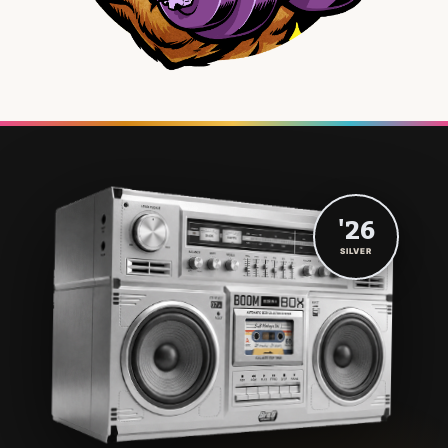
'26
SILVER