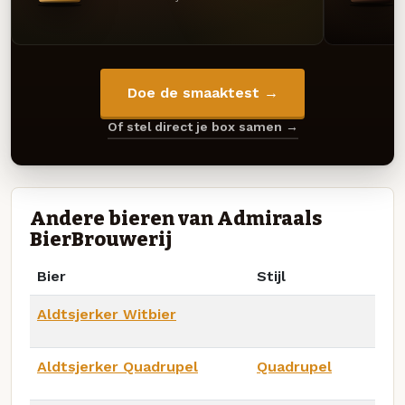
Doe de smaaktest →
Of stel direct je box samen →
Andere bieren van Admiraals
BierBrouwerij
Bier
Stijl
Aldtsjerker Witbier
Aldtsjerker Quadrupel
Quadrupel