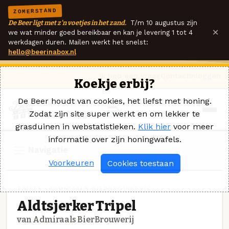
ZOMERSTAND
De Beer ligt met z'n voetjes in het zand.
T/m 10 augustus zijn
×
we wat minder goed bereikbaar en kan je levering 1 tot 4
werkdagen duren. Mailen werkt het snelst:
hello@beerinabox.nl
Ik heb een vraag
Contact
Inloggen
Koekje erbij?
De Beer houdt van cookies, het liefst met honing.
Zodat zijn site super werkt en om lekker te
grasduinen in webstatistieken.
Klik hier
voor meer
informatie over zijn honingwafels.
Navigatie
Voorkeuren
Cookies toestaan
TRIPEL · ADMIRAALS BIERBROUWERIJ
Aldtsjerker Tripel
van Admiraals BierBrouwerij