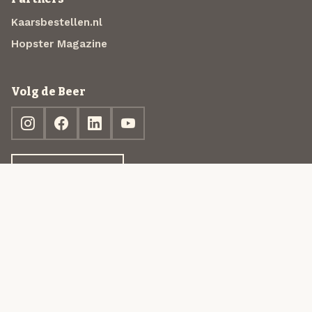
Kaarsbestellen.nl
Hopster Magazine
Volg de Beer
Ontdek jouw box
© 2013-2026 Beer in a Box BV