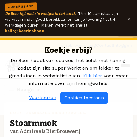
ZOMERSTAND
De Beer ligt met z'n voetjes in het zand.
T/m 10 augustus zijn
×
we wat minder goed bereikbaar en kan je levering 1 tot 4
werkdagen duren. Mailen werkt het snelst:
hello@beerinabox.nl
Ik heb een vraag
Contact
Inloggen
Koekje erbij?
De Beer houdt van cookies, het liefst met honing.
Zodat zijn site super werkt en om lekker te
grasduinen in webstatistieken.
Klik hier
voor meer
informatie over zijn honingwafels.
Navigatie
Voorkeuren
Cookies toestaan
BOCK · ADMIRAALS BIERBROUWERIJ
Stoarmmok
van Admiraals BierBrouwerij