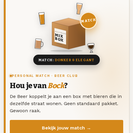
MATCH
DEZE MAAND
MIX
BOX
8 BIEREN
MATCH:
DONKER & ELEGANT
PERSONAL MATCH · BEER CLUB
Hou je van
Bock
?
De Beer koppelt je aan een box met bieren die in
dezelfde straat wonen. Geen standaard pakket.
Gewoon raak.
Bekijk jouw match →