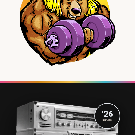
'26
SILVER