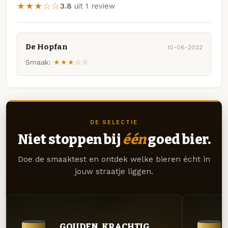
★★★☆☆
3.8
uit 1 review
De Hopfan
10-06-2022
Smaak:
★★★☆☆
DE SELECTIE
Niet stoppen bij
één
goed bier.
Doe de smaaktest en ontdek welke bieren écht in
jouw straatje liggen.
GOUDEN. KRACHTIG.