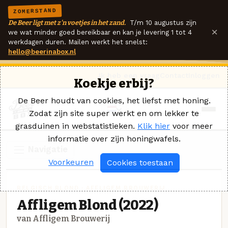
ZOMERSTAND
De Beer ligt met z'n voetjes in het zand.
T/m 10 augustus zijn
×
we wat minder goed bereikbaar en kan je levering 1 tot 4
werkdagen duren. Mailen werkt het snelst:
hello@beerinabox.nl
Ik heb een vraag
Contact
Inloggen
Koekje erbij?
De Beer houdt van cookies, het liefst met honing.
Zodat zijn site super werkt en om lekker te
grasduinen in webstatistieken.
Klik hier
voor meer
informatie over zijn honingwafels.
Navigatie
Voorkeuren
Cookies toestaan
BELGISCH BLOND · AFFLIGEM BROUWERIJ
Affligem Blond (2022)
van Affligem Brouwerij