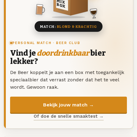
MIX
BOX
8 BIEREN
MATCH:
BLOND & KRACHTIG
PERSONAL MATCH · BEER CLUB
Vind je
doordrinkbaar
bier
lekker?
De Beer koppelt je aan een box met toegankelijk
speciaalbier dat verrast zonder dat het te veel
wordt. Gewoon raak.
Bekijk jouw match →
Of doe de snelle smaaktest →