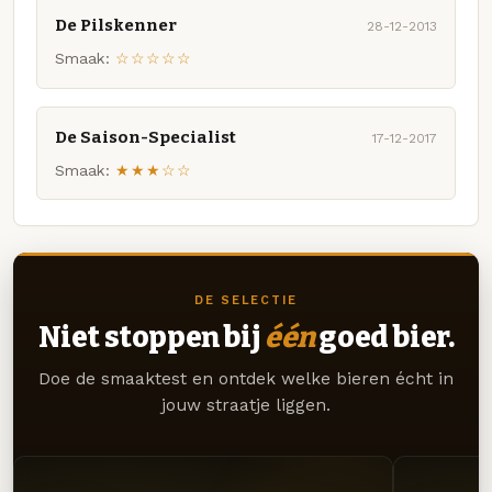
De Pilskenner
28-12-2013
Smaak:
☆☆☆☆☆
De Saison-Specialist
17-12-2017
Smaak:
★★★☆☆
DE SELECTIE
Niet stoppen bij
één
goed bier.
Doe de smaaktest en ontdek welke bieren écht in
jouw straatje liggen.