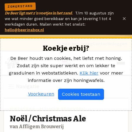
ZOMERSTAND
De Beer ligt met z'n voetjes in het zand.
T/m 10 augustus zijn
×
we wat minder goed bereikbaar en kan je levering 1 tot 4
werkdagen duren. Mailen werkt het snelst:
hello@beerinabox.nl
Ik heb een vraag
Contact
Inloggen
Koekje erbij?
De Beer houdt van cookies, het liefst met honing.
Zodat zijn site super werkt en om lekker te
grasduinen in webstatistieken.
Klik hier
voor meer
informatie over zijn honingwafels.
Navigatie
Voorkeuren
Cookies toestaan
WINTERBIER · AFFLIGEM BROUWERIJ
Noël / Christmas Ale
van Affligem Brouwerij