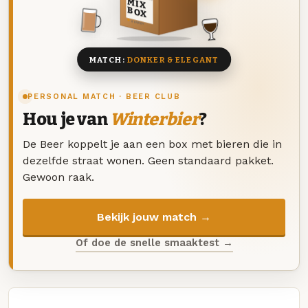
MIX
BOX
8 BIEREN
MATCH:
DONKER & ELEGANT
PERSONAL MATCH · BEER CLUB
Hou je van
Winterbier
?
De Beer koppelt je aan een box met bieren die in
dezelfde straat wonen. Geen standaard pakket.
Gewoon raak.
Bekijk jouw match →
Of doe de snelle smaaktest →