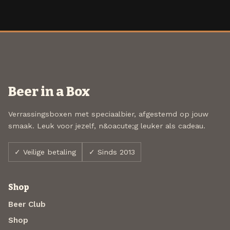
Beer in a Box
Verrassingsboxen met speciaalbier, afgestemd op jouw
smaak. Leuk voor jezelf, n&oacute;g leuker als cadeau.
✓ Veilige betaling
✓ Sinds 2013
Shop
Beer Club
Shop