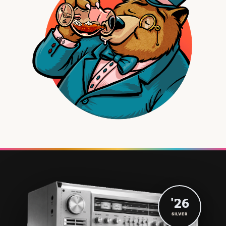
'26
SILVER