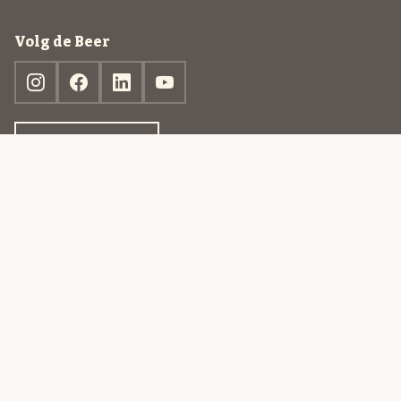
Volg de Beer
Ontdek jouw box
© 2013-2026 Beer in a Box BV