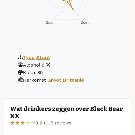
Type
Stout
Alcohol
6
Kleur
89
Herkomst
Groot Brittanië
Wat drinkers zeggen over Black Bear
XX
★★★☆☆
3.6
uit 8 reviews