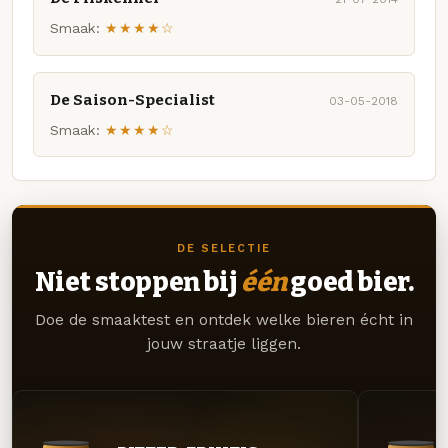
Smaak:
★★★★☆
De Saison-Specialist
03-05-2018
Smaak:
★★★★☆
DE SELECTIE
Niet stoppen bij
één
goed bier.
Doe de smaaktest en ontdek welke bieren écht in
jouw straatje liggen.