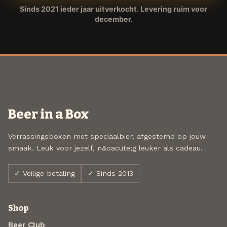
Sinds 2021 ieder jaar uitverkocht. Levering ruim voor
december.
Beer in a Box
Verrassingsboxen met speciaalbier, afgestemd op jouw
smaak. Leuk voor jezelf, n&oacute;g leuker als cadeau.
✓ Veilige betaling
✓ Sinds 2013
Shop
Beer Club