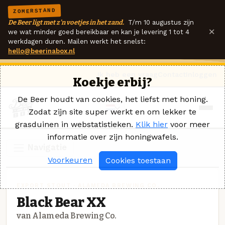
ZOMERSTAND
De Beer ligt met z'n voetjes in het zand.
T/m 10 augustus zijn
×
we wat minder goed bereikbaar en kan je levering 1 tot 4
werkdagen duren. Mailen werkt het snelst:
hello@beerinabox.nl
Ik heb een vraag
Contact
Inloggen
Koekje erbij?
De Beer houdt van cookies, het liefst met honing.
Zodat zijn site super werkt en om lekker te
grasduinen in webstatistieken.
Klik hier
voor meer
informatie over zijn honingwafels.
Navigatie
Voorkeuren
Cookies toestaan
EXPORT STOUT · ALAMEDA BREWING CO.
Black Bear XX
van Alameda Brewing Co.