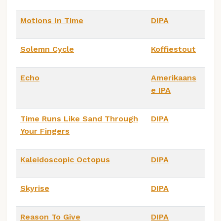
Motions In Time
DIPA
Solemn Cycle
Koffiestout
Echo
Amerikaans
e IPA
Time Runs Like Sand Through
DIPA
Your Fingers
Kaleidoscopic Octopus
DIPA
Skyrise
DIPA
Reason To Give
DIPA