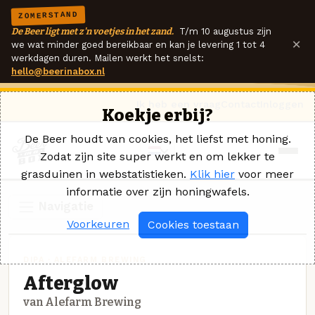
ZOMERSTAND
De Beer ligt met z'n voetjes in het zand.
T/m 10 augustus zijn
×
we wat minder goed bereikbaar en kan je levering 1 tot 4
werkdagen duren. Mailen werkt het snelst:
hello@beerinabox.nl
Ik heb een vraag
Contact
Inloggen
Koekje erbij?
De Beer houdt van cookies, het liefst met honing.
Zodat zijn site super werkt en om lekker te
grasduinen in webstatistieken.
Klik hier
voor meer
informatie over zijn honingwafels.
Navigatie
Voorkeuren
Cookies toestaan
DIPA · ALEFARM BREWING
Afterglow
van Alefarm Brewing