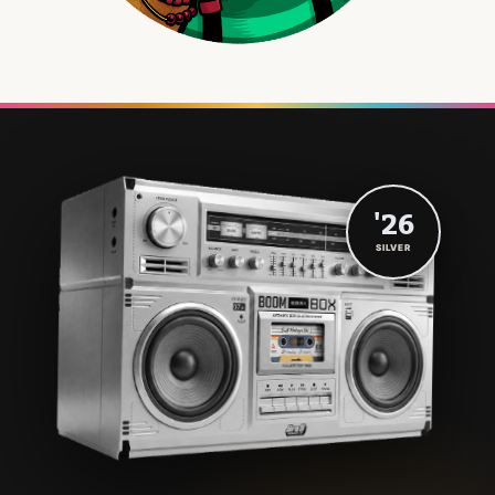
'26
SILVER