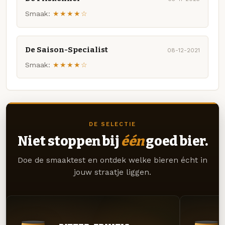
Smaak:
★★★★☆
De Saison-Specialist
08-12-2021
Smaak:
★★★★☆
DE SELECTIE
Niet stoppen bij
één
goed bier.
Doe de smaaktest en ontdek welke bieren écht in
jouw straatje liggen.