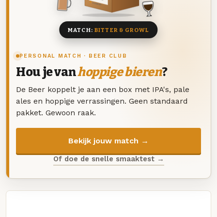
8 BIEREN
MATCH:
BITTER & GROWL
PERSONAL MATCH · BEER CLUB
Hou je van
hoppige bieren
?
De Beer koppelt je aan een box met IPA's, pale
ales en hoppige verrassingen. Geen standaard
pakket. Gewoon raak.
Bekijk jouw match →
Of doe de snelle smaaktest →