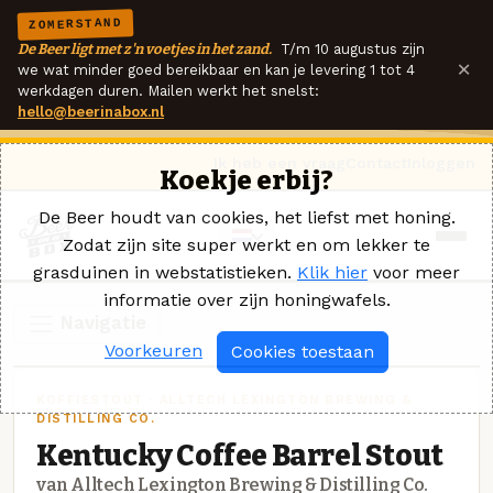
ZOMERSTAND
De Beer ligt met z'n voetjes in het zand.
T/m 10 augustus zijn
×
we wat minder goed bereikbaar en kan je levering 1 tot 4
werkdagen duren. Mailen werkt het snelst:
hello@beerinabox.nl
Ik heb een vraag
Contact
Inloggen
Koekje erbij?
De Beer houdt van cookies, het liefst met honing.
Zodat zijn site super werkt en om lekker te
grasduinen in webstatistieken.
Klik hier
voor meer
informatie over zijn honingwafels.
Navigatie
Voorkeuren
Cookies toestaan
KOFFIESTOUT · ALLTECH LEXINGTON BREWING &
DISTILLING CO.
Kentucky Coffee Barrel Stout
van Alltech Lexington Brewing & Distilling Co.