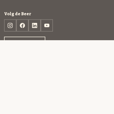
Volg de Beer
Ontdek jouw box
© 2013-2026 Beer in a Box BV