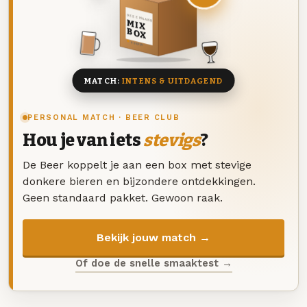
DEZE MAAND
MIX
BOX
8 BIEREN
MATCH:
INTENS & UITDAGEND
PERSONAL MATCH · BEER CLUB
Hou je van iets
stevigs
?
De Beer koppelt je aan een box met stevige
donkere bieren en bijzondere ontdekkingen.
Geen standaard pakket. Gewoon raak.
Bekijk jouw match →
Of doe de snelle smaaktest →