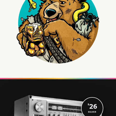
'26
SILVER