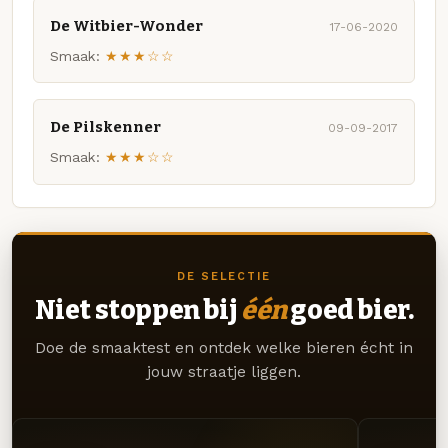
De Witbier-Wonder
17-06-2020
Smaak:
★★★☆☆
De Pilskenner
09-09-2017
Smaak:
★★★☆☆
DE SELECTIE
Niet stoppen bij
één
goed bier.
Doe de smaaktest en ontdek welke bieren écht in
jouw straatje liggen.