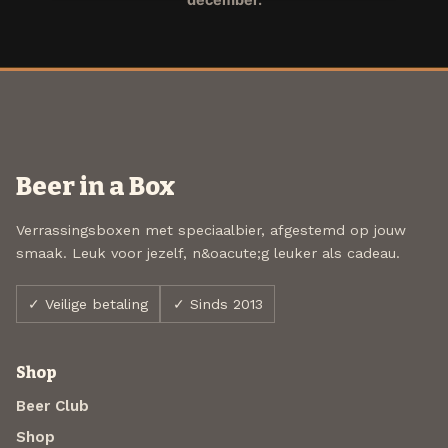
Beer in a Box
Verrassingsboxen met speciaalbier, afgestemd op jouw
smaak. Leuk voor jezelf, n&oacute;g leuker als cadeau.
✓ Veilige betaling
✓ Sinds 2013
Shop
Beer Club
Shop