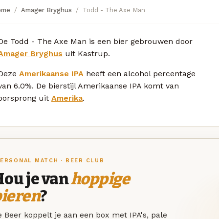
ome
Amager Bryghus
Todd - The Axe Man
De Todd - The Axe Man is een bier gebrouwen door
Amager Bryghus
uit Kastrup.
Deze
Amerikaanse IPA
heeft een alcohol percentage
van 6.0%. De bierstijl Amerikaanse IPA komt van
oorsprong uit
Amerika
.
ERSONAL MATCH · BEER CLUB
Hou je van
hoppige
bieren
?
 Beer koppelt je aan een box met IPA's, pale