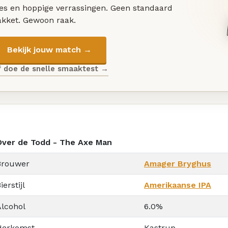
les en hoppige verrassingen. Geen standaard
akket. Gewoon raak.
Bekijk jouw match →
f doe de snelle smaaktest →
Over de Todd - The Axe Man
Brouwer
Amager Bryghus
ierstijl
Amerikaanse IPA
Alcohol
6.0%
Herkomst
Kastrup