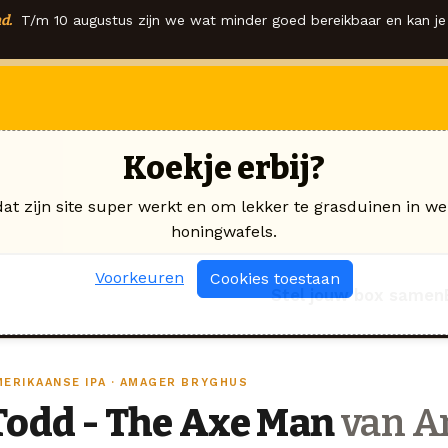
d.
T/m 10 augustus zijn we wat minder goed bereikbaar en kan je 
Koekje erbij?
dat zijn site super werkt en om lekker te grasduinen in we
honingwafels.
Voorkeuren
Cookies toestaan
Stel jouw box samen
MERIKAANSE IPA · AMAGER BRYGHUS
Todd - The Axe Man
van A