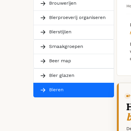
Brouwerijen
H
Bierproeverij organiseren
Bierstijlen
Smaakgroepen
Beer map
Bier glazen
Bieren
P
De