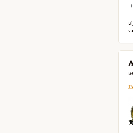
Bi
v
A
Be
Tw