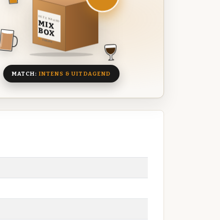
DEZE MAAND
MIX
BOX
8 BIEREN
MATCH:
INTENS & UITDAGEND