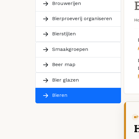
Brouwerijen
Bierproeverij organiseren
H
Bierstijlen
Smaakgroepen
Beer map
Bier glazen
Bieren
P
H