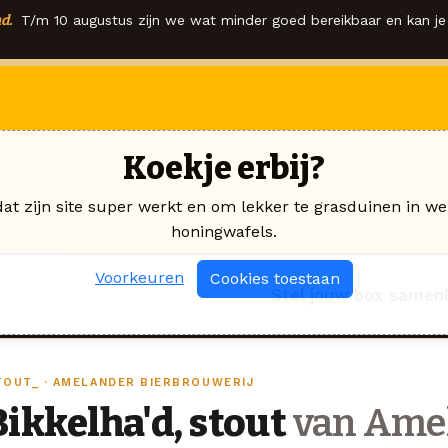
d.
T/m 10 augustus zijn we wat minder goed bereikbaar en kan je 
Koekje erbij?
dat zijn site super werkt en om lekker te grasduinen in we
honingwafels.
Voorkeuren
Cookies toestaan
Stel jouw box samen
TOUT_ · AMELANDER BIERBROUWERIJ
Bikkelha'd, stout
van Ame