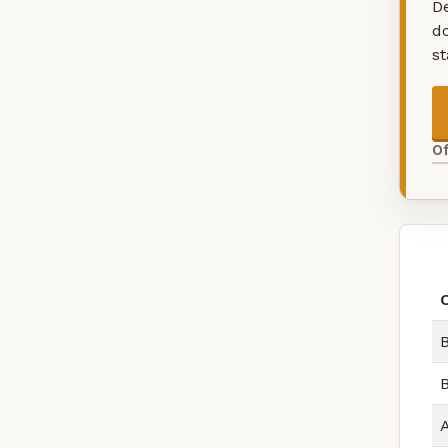
De
d
s
O
B