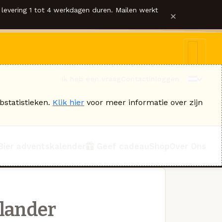
levering 1 tot 4 werkdagen duren. Mailen werkt
×
Ik heb een vraag
Contact
Inloggen
bstatistieken.
Klik hier
voor meer informatie over zijn
Bier adventskalender
Geef cadeau
Shop
Over Ons
lander