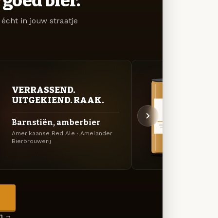
goed bier.
écht in jouw straatje
VER
VERRASSEND.
UIT
UITGEKIEND. RAAK.
Skut
Barnstiën, amberbier
tarw
Amerikaanse Red Ale · Amelander
Specia
Bierbrouwerij
Bierbr
→
en →