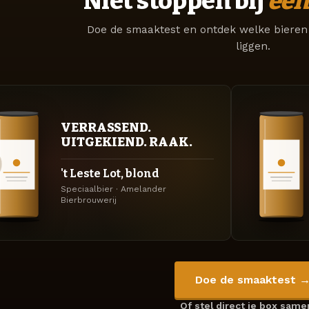
Niet stoppen bij
één
Doe de smaaktest en ontdek welke bieren 
liggen.
VERRASSEND.
UITGEKIEND. RAAK.
't Leste Lot, blond
Speciaalbier · Amelander
Bierbrouwerij
Doe de smaaktest 
Of stel direct je box sam