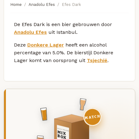
Home
Anadolu Efes
Efes Dark
De Efes Dark is een bier gebrouwen door
Anadolu Efes
uit Istanbul.
Deze
Donkere Lager
heeft een alcohol
percentage van 5.0%. De bierstijl Donkere
Lager komt van oorsprong uit
Tsjechië
.
MATCH
DEZE MAAND
MIX
BOX