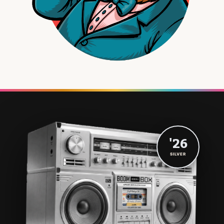
'26
SILVER