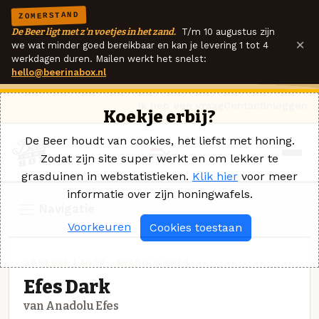
ZOMERSTAND
De Beer ligt met z'n voetjes in het zand.
T/m 10 augustus zijn
×
we wat minder goed bereikbaar en kan je levering 1 tot 4
werkdagen duren. Mailen werkt het snelst:
hello@beerinabox.nl
Ik heb een vraag
Contact
Inloggen
Koekje erbij?
De Beer houdt van cookies, het liefst met honing.
Zodat zijn site super werkt en om lekker te
grasduinen in webstatistieken.
Klik hier
voor meer
informatie over zijn honingwafels.
Navigatie
Voorkeuren
Cookies toestaan
DONKERE LAGER · ANADOLU EFES
Efes Dark
van Anadolu Efes