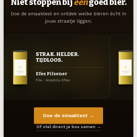
Niet stoppen bij
één
goed bier.
Doe de smaaktest en ontdek welke bieren écht in
jouw straatje liggen.
STRAK. HELDER.
TIJDLOOS.
Efes Pilsener
Pils · Anadolu Efes
Doe de smaaktest →
Of stel direct je box samen →