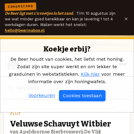
ZOMERSTAND
De Beer ligt met z'n voetjes in het zand.
T/m 10 augustus zijn
×
we wat minder goed bereikbaar en kan je levering 1 tot 4
werkdagen duren. Mailen werkt het snelst:
hello@beerinabox.nl
Ik heb een vraag
Contact
Inloggen
Koekje erbij?
De Beer houdt van cookies, het liefst met honing.
Zodat zijn site super werkt en om lekker te
grasduinen in webstatistieken.
Klik hier
voor meer
informatie over zijn honingwafels.
Navigatie
Voorkeuren
Cookies toestaan
SPECIAALBIER · APELDOORNSE BIERBROUWERIJ DE
VLIJT
Veluwse Schavuyt Witbier
van Apeldoornse Bierbrouwerij De Vlijt