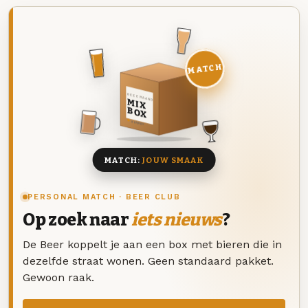
MATCH
DEZE MAAND
MIX
BOX
8 BIEREN
MATCH:
JOUW SMAAK
PERSONAL MATCH · BEER CLUB
Op zoek naar
iets nieuws
?
De Beer koppelt je aan een box met bieren die in
dezelfde straat wonen. Geen standaard pakket.
Gewoon raak.