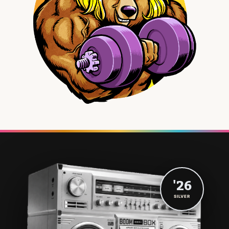
'26
SILVER