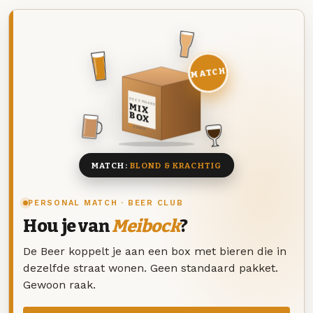
MATCH
DEZE MAAND
MIX
BOX
8 BIEREN
MATCH:
BLOND & KRACHTIG
PERSONAL MATCH · BEER CLUB
Hou je van
Meibock
?
De Beer koppelt je aan een box met bieren die in
dezelfde straat wonen. Geen standaard pakket.
Gewoon raak.