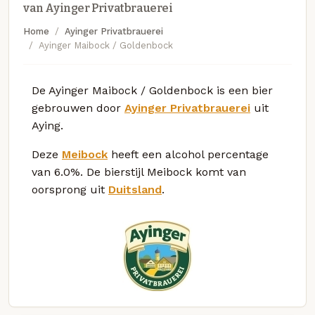
van Ayinger Privatbrauerei
Home
Ayinger Privatbrauerei
Ayinger Maibock / Goldenbock
De Ayinger Maibock / Goldenbock is een bier
gebrouwen door
Ayinger Privatbrauerei
uit
Aying.
Deze
Meibock
heeft een alcohol percentage
van 6.0%. De bierstijl Meibock komt van
oorsprong uit
Duitsland
.