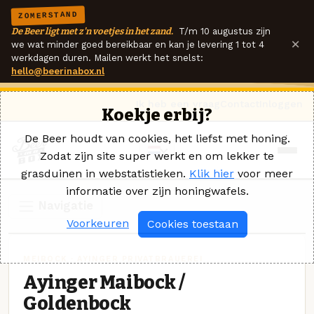
ZOMERSTAND
De Beer ligt met z'n voetjes in het zand.
T/m 10 augustus zijn
×
we wat minder goed bereikbaar en kan je levering 1 tot 4
werkdagen duren. Mailen werkt het snelst:
hello@beerinabox.nl
Ik heb een vraag
Contact
Inloggen
Koekje erbij?
De Beer houdt van cookies, het liefst met honing.
Zodat zijn site super werkt en om lekker te
grasduinen in webstatistieken.
Klik hier
voor meer
informatie over zijn honingwafels.
Navigatie
Voorkeuren
Cookies toestaan
MEIBOCK · AYINGER PRIVATBRAUEREI
Ayinger Maibock /
Goldenbock